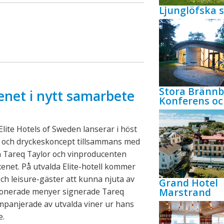
Ljunglöfska s
Stora Bränn
enet i nytt samarbete
Konferens oc
lite Hotels of Sweden lanserar i höst
- och dryckeskoncept tillsammans med
n Tareq Taylor och vinproducenten
xenet. På utvalda Elite-hotell kommer
ch leisure-gäster att kunna njuta av
Grand Hotel
Marstrand
onerade menyer signerade Tareq
mpanjerade av utvalda viner ur hans
e.