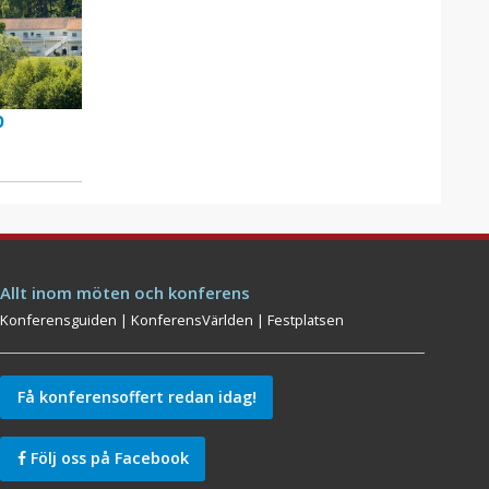
p
Allt inom möten och konferens
Konferensguiden
|
KonferensVärlden
|
Festplatsen
Få konferensoffert redan idag!
Följ oss på Facebook