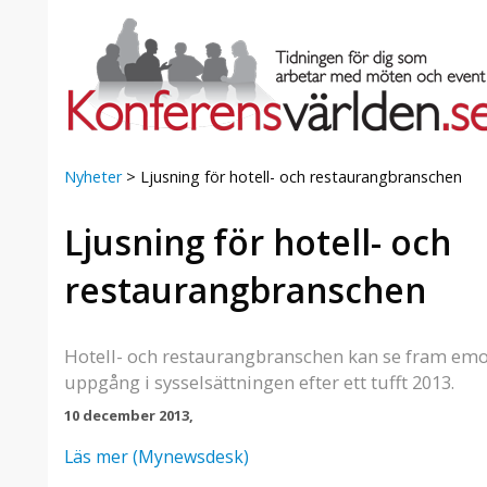
Nyheter
>
Ljusning för hotell- och restaurangbranschen
Ljusning för hotell- och
a Foresta
Erbjudande från Sheraton
Villa
Stockholm Hotel
restaurangbranschen
Julerbjudande
mans på
Välkommen att fira in julen
a – nära
2026 hos oss. Mellan den 23
Hotell- och restaurangbranschen kan se fram emot
an av att
november och 19 december
uppgång i sysselsättningen efter ett tufft 2013.
et här är
förvandlar vi våra lokaler till en
10 december 2013,
faktiskt
stämningsfull mötesplats där
hantverk, tradi ...
Läs mer (Mynewsdesk)