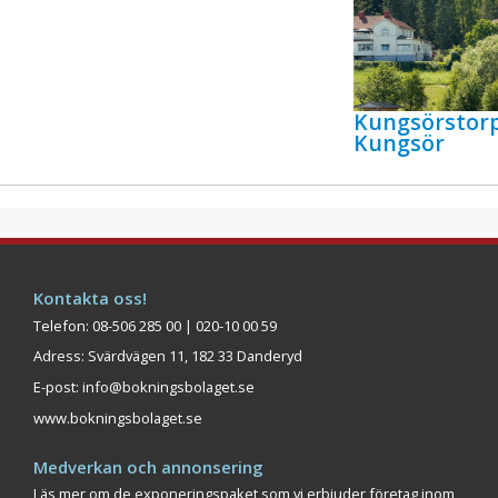
Kungsörstor
Kungsör
Kontakta oss!
Telefon: 08-506 285 00 | 020-10 00 59
Adress: Svärdvägen 11, 182 33 Danderyd
E-post:
info@bokningsbolaget.se
www.bokningsbolaget.se
Medverkan och annonsering
Läs mer om de exponeringspaket som vi erbjuder företag inom