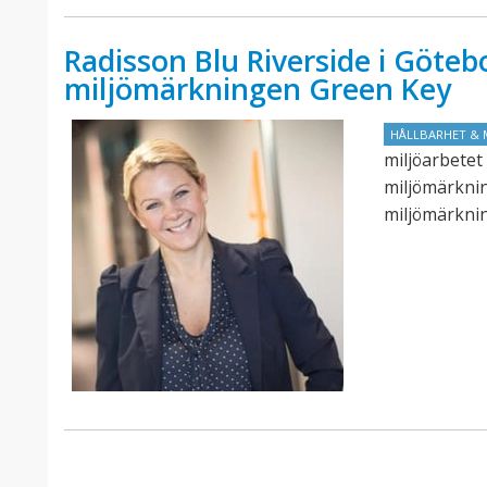
Radisson Blu Riverside i Götebo
miljömärkningen Green Key
HÅLLBARHET & 
miljöarbetet 
miljömärknin
miljömärknin