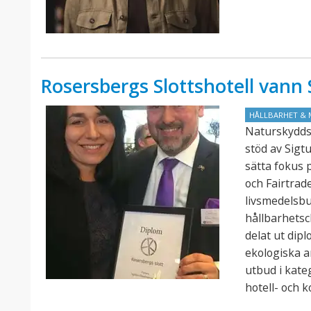
Rosersbergs Slottshotell van
HÅLLBARHET & 
Naturskydds
stöd av Sigt
sätta fokus 
och Fairtra
livsmedelsb
hållbarhets
delat ut dip
ekologiska a
utbud i kate
hotell- och 