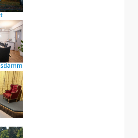
t
ensdamm