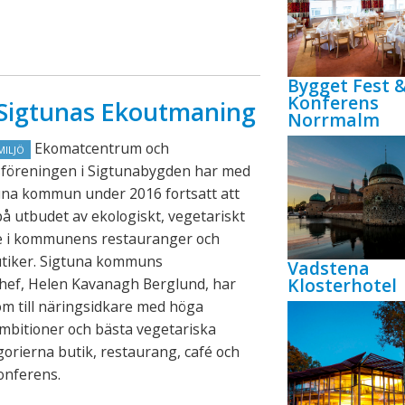
Bygget Fest 
Konferens
n Sigtunas Ekoutmaning
Norrmalm
Ekomatcentrum och
MILJÖ
föreningen i Sigtunabygden har med
una kommun under 2016 fortsatt att
på utbudet av ekologiskt, vegetariskt
de i kommunens restauranger och
utiker. Sigtuna kommuns
Vadstena
Klosterhotel
chef, Helen Kavanagh Berglund, har
lom till näringsidkare med höga
mbitioner och bästa vegetariska
gorierna butik, restaurang, café och
konferens.