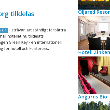
Öijared Resor
rg tilldelas
I strävan att ständigt förbättra
MILJÖ
har hotellet nu tilldelats
gen Green Key - en internationell
g för hotell och konferens.
Hotell Zink
Angarns Bio