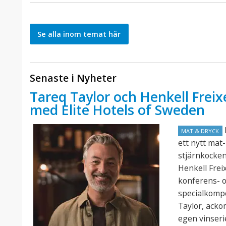
Se alla inom temat här
Senaste i Nyheter
Tareq Taylor och Henkell Freix
med Elite Hotels of Sweden
E
MAT & DRYCK
ett nytt mat
stjärnkocke
Henkell Frei
konferens- o
specialkomp
Taylor, acko
egen vinseri