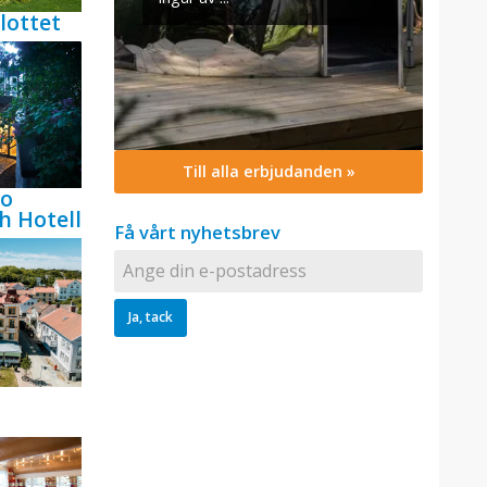
lottet
Till alla erbjudanden »
bo
h Hotell
Få vårt nyhetsbrev