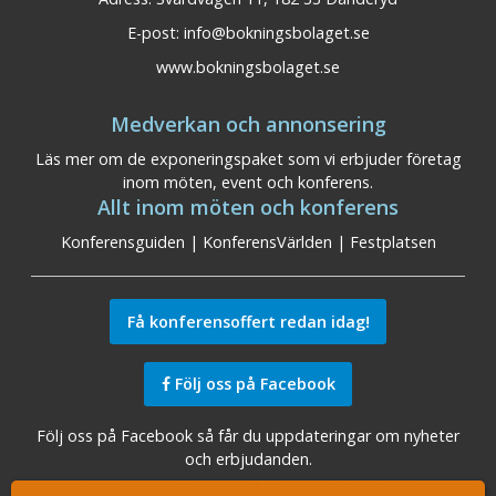
E-post:
info@bokningsbolaget.se
www.bokningsbolaget.se
Medverkan och annonsering
Läs mer om de exponeringspaket som vi erbjuder företag
inom möten, event och konferens.
Allt inom möten och konferens
Konferensguiden
|
KonferensVärlden
|
Festplatsen
Få konferensoffert redan idag!
Följ oss på Facebook
Följ oss på Facebook så får du uppdateringar om nyheter
och erbjudanden.
Sök konferensanläggningar
|
Konferens Stockholm
|