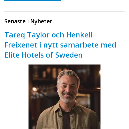
Senaste i Nyheter
Tareq Taylor och Henkell
Freixenet i nytt samarbete med
Elite Hotels of Sweden