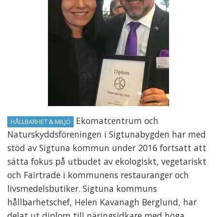
Ekomatcentrum och
HÅLLBARHET & MILJÖ
Naturskyddsföreningen i Sigtunabygden har med
stöd av Sigtuna kommun under 2016 fortsatt att
sätta fokus på utbudet av ekologiskt, vegetariskt
och Fairtrade i kommunens restauranger och
livsmedelsbutiker. Sigtuna kommuns
hållbarhetschef, Helen Kavanagh Berglund, har
delat ut diplom till näringsidkare med höga