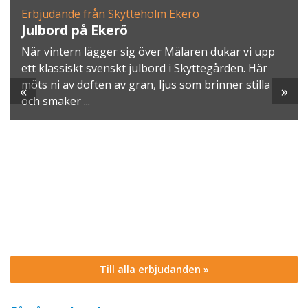
Erbjudande från Skytteholm Ekerö
Julbord på Ekerö
När vintern lägger sig över Mälaren dukar vi upp
ett klassiskt svenskt julbord i Skyttegården. Här
möts ni av doften av gran, ljus som brinner stilla
«
»
och smaker ...
Till alla erbjudanden »