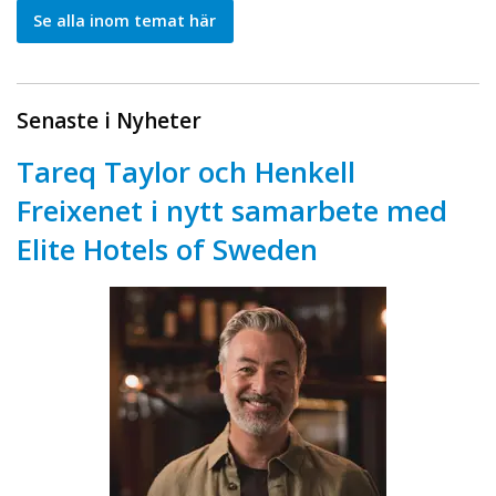
Se alla inom temat här
Senaste i Nyheter
Tareq Taylor och Henkell
Freixenet i nytt samarbete med
Elite Hotels of Sweden