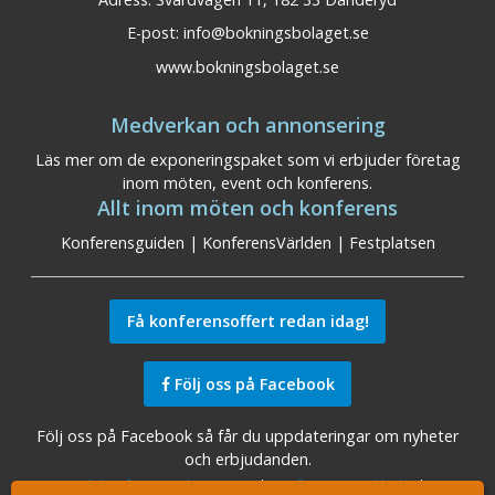
E-post:
info@bokningsbolaget.se
www.bokningsbolaget.se
Medverkan och annonsering
Läs mer om de exponeringspaket som vi erbjuder företag
inom möten, event och konferens.
Allt inom möten och konferens
Konferensguiden
|
KonferensVärlden
|
Festplatsen
Få konferensoffert redan idag!
Följ oss på Facebook
Följ oss på Facebook så får du uppdateringar om nyheter
och erbjudanden.
Sök konferensanläggningar
|
Konferens Stockholm
|