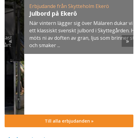
Erbjudande från Skytteholm Ekerö
Julbord på Ekerö
När vintern lägger sig över Mälaren dukar vi upp
ett klassiskt svenskt julbord i Skyttegården. Här
möts ni av doften av gran, ljus som brinner stilla
«
»
och smaker ...
Till alla erbjudanden »