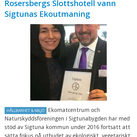
Rosersbergs Slottshotell vann
Sigtunas Ekoutmaning
Ekomatcentrum och
HÅLLBARHET & MILJÖ
Naturskyddsföreningen i Sigtunabygden har med
stöd av Sigtuna kommun under 2016 fortsatt att
sätta fokus på utbudet av ekologiskt, vegetariskt