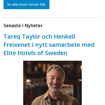
Se alla inom temat här
Senaste i Nyheter
Tareq Taylor och Henkell
Freixenet i nytt samarbete med
Elite Hotels of Sweden