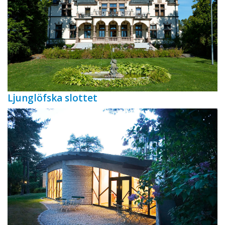
Ljunglöfska slottet