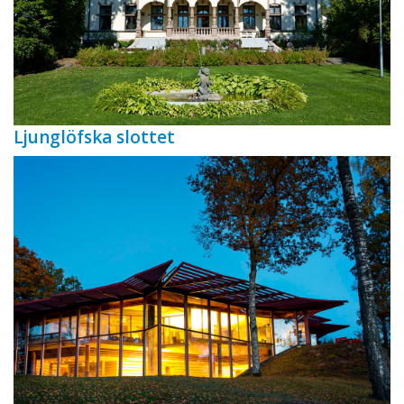
Ljunglöfska slottet