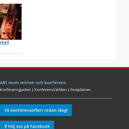
tel
Allt inom möten och konferens
Konferensguiden
|
KonferensVärlden
|
Festplatsen
Få konferensoffert redan idag!
Följ oss på Facebook