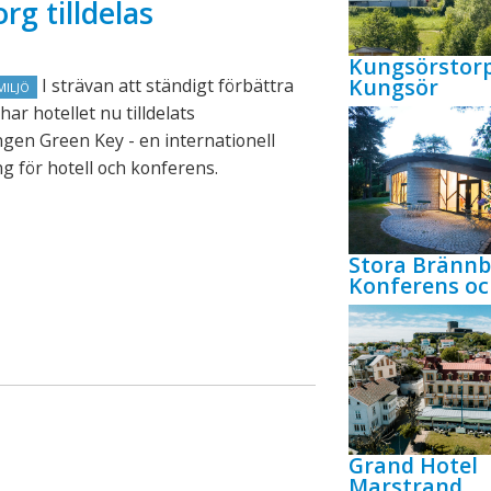
rg tilldelas
Kungsörstor
Kungsör
I strävan att ständigt förbättra
MILJÖ
har hotellet nu tilldelats
gen Green Key - en internationell
g för hotell och konferens.
Stora Bränn
Konferens oc
Grand Hotel
Marstrand