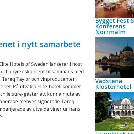
Bygget Fest 
Konferens
Norrmalm
enet i nytt samarbete
lite Hotels of Sweden lanserar i höst
- och dryckeskoncept tillsammans med
n Tareq Taylor och vinproducenten
Vadstena
Klosterhotel
xenet. På utvalda Elite-hotell kommer
ch leisure-gäster att kunna njuta av
onerade menyer signerade Tareq
mpanjerade av utvalda viner ur hans
e.
Ljunglöfska s