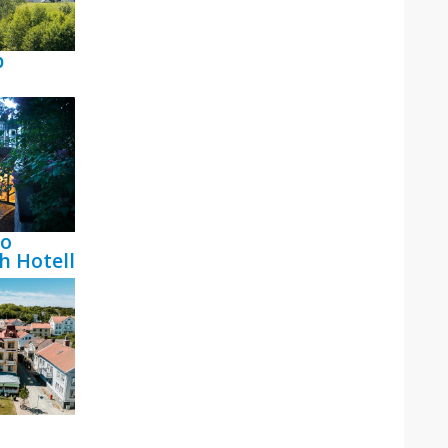
p
bo
h Hotell