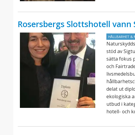
Rosersbergs Slottshotell van
HÅLLBARHET & 
Naturskydds
stöd av Sigt
sätta fokus 
och Fairtra
livsmedelsb
hållbarhets
delat ut dip
ekologiska a
utbud i kate
hotell- och 