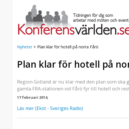
Nyheter
>
Plan klar för hotell på norra Fårö
Plan klar för hotell på no
a Foresta
Erbjudande från Sheraton
Villa
Stockholm Hotel
Julerbjudande
Region Gotland är nu klar med den plan som ska g
mans på
Välkommen att fira in julen
gamla FRA-stationen vid Fårö fyr till hotell och re
a – nära
2026 hos oss. Mellan den 23
17 februari 2014,
an av att
november och 19 december
et här är
förvandlar vi våra lokaler till en
Läs mer (Ekot - Sveriges Radio)
faktiskt
stämningsfull mötesplats där
hantverk, tradi ...