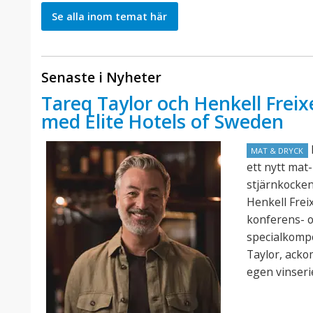
Se alla inom temat här
Senaste i Nyheter
Tareq Taylor och Henkell Freix
med Elite Hotels of Sweden
E
MAT & DRYCK
ett nytt mat
stjärnkocke
Henkell Frei
konferens- o
specialkomp
Taylor, acko
egen vinseri