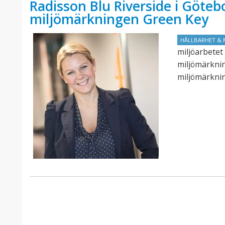
Radisson Blu Riverside i Götebo
miljömärkningen Green Key
HÅLLBARHET & 
miljöarbetet 
miljömärknin
miljömärknin