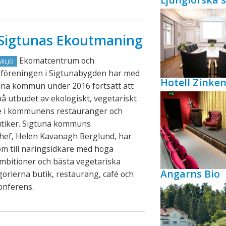
n Sigtunas Ekoutmaning
Ekomatcentrum och
MILJÖ
föreningen i Sigtunabygden har med
Hotell Zink
una kommun under 2016 fortsatt att
på utbudet av ekologiskt, vegetariskt
de i kommunens restauranger och
utiker. Sigtuna kommuns
chef, Helen Kavanagh Berglund, har
lom till näringsidkare med höga
mbitioner och bästa vegetariska
Angarns Bio
gorierna butik, restaurang, café och
konferens.