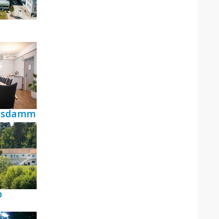
ensdamm
p