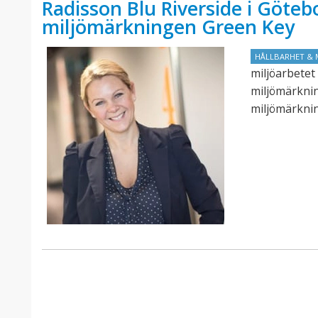
Radisson Blu Riverside i Götebo
miljömärkningen Green Key
HÅLLBARHET & 
miljöarbetet 
miljömärknin
miljömärknin