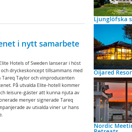
Ljunglöfska s
enet i nytt samarbete
lite Hotels of Sweden lanserar i höst
- och dryckeskoncept tillsammans med
Öijared Resor
n Tareq Taylor och vinproducenten
xenet. På utvalda Elite-hotell kommer
ch leisure-gäster att kunna njuta av
onerade menyer signerade Tareq
mpanjerade av utvalda viner ur hans
e.
Nordic Meeti
Retreats