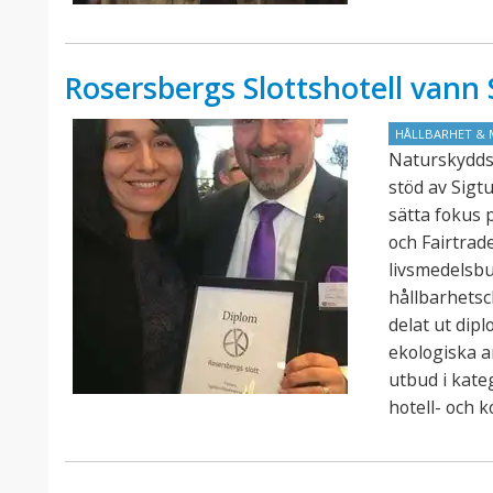
Rosersbergs Slottshotell van
HÅLLBARHET & 
Naturskydds
stöd av Sigt
sätta fokus 
och Fairtra
livsmedelsb
hållbarhets
delat ut dip
ekologiska a
utbud i kate
hotell- och 