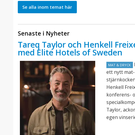
Se alla inom temat här
Senaste i Nyheter
Tareq Taylor och Henkell Freix
med Elite Hotels of Sweden
E
MAT & DRYCK
ett nytt mat
stjärnkocke
Henkell Frei
konferens- o
specialkomp
Taylor, acko
egen vinseri