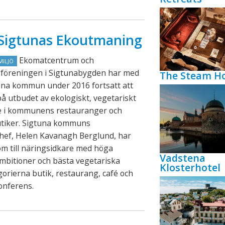
n Sigtunas Ekoutmaning
Ekomatcentrum och
MILJÖ
föreningen i Sigtunabygden har med
The Steam Ho
una kommun under 2016 fortsatt att
på utbudet av ekologiskt, vegetariskt
de i kommunens restauranger och
utiker. Sigtuna kommuns
chef, Helen Kavanagh Berglund, har
lom till näringsidkare med höga
Vadstena
mbitioner och bästa vegetariska
Klosterhotel
gorierna butik, restaurang, café och
konferens.