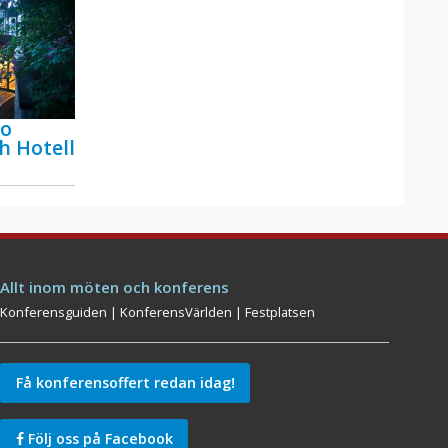
bo
h Hotell
Allt inom möten och konferens
Konferensguiden
|
KonferensVärlden
|
Festplatsen
Få konferensoffert redan idag!
Följ oss på Facebook