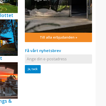
lottet
Till alla erbjudanden »
Få vårt nyhetsbrev
t
ngs &