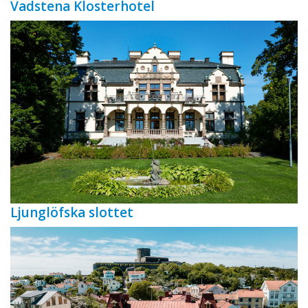
Vadstena Klosterhotel
Ljunglöfska slottet