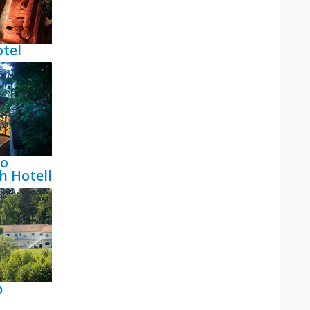
tel
bo
h Hotell
p