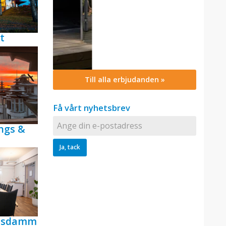
t
Till alla erbjudanden »
Få vårt nyhetsbrev
ngs &
ensdamm