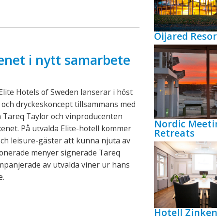
Öijared Resor
enet i nytt samarbete
lite Hotels of Sweden lanserar i höst
- och dryckeskoncept tillsammans med
n Tareq Taylor och vinproducenten
Nordic Meeti
xenet. På utvalda Elite-hotell kommer
Retreats
ch leisure-gäster att kunna njuta av
onerade menyer signerade Tareq
mpanjerade av utvalda viner ur hans
e.
Hotell Zink