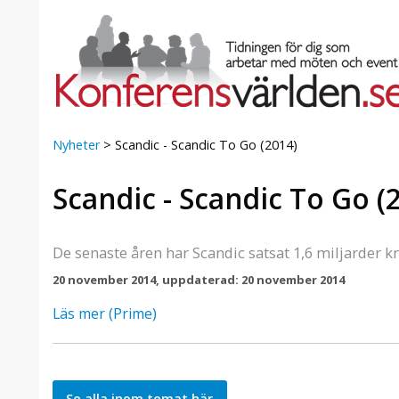
Nyheter
>
Scandic - Scandic To Go (2014)
Scandic - Scandic To Go (
a Foresta
Erbjudande från Sheraton
Villa
Stockholm Hotel
Julerbjudande
De senaste åren har Scandic satsat 1,6 miljarder k
mans på
Välkommen att fira in julen
20 november 2014, uppdaterad: 20 november 2014
a – nära
2026 hos oss. Mellan den 23
an av att
november och 19 december
Läs mer (Prime)
et här är
förvandlar vi våra lokaler till en
faktiskt
stämningsfull mötesplats där
hantverk, tradi ...
Se alla inom temat här