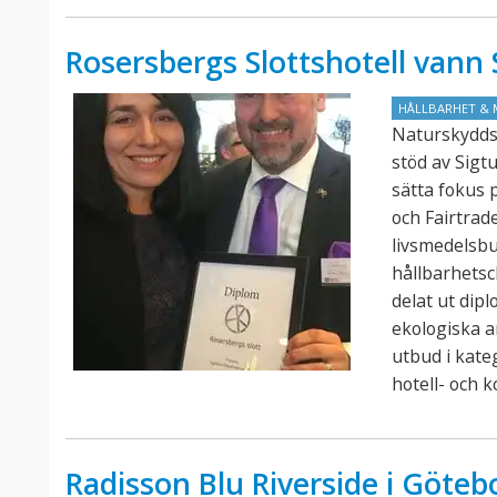
Rosersbergs Slottshotell van
HÅLLBARHET & 
Naturskydds
stöd av Sigt
sätta fokus 
och Fairtra
livsmedelsb
hållbarhets
delat ut dip
ekologiska a
utbud i kate
hotell- och 
Radisson Blu Riverside i Götebo