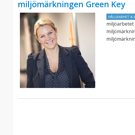
miljömärkningen Green Key
HÅLLBARHET & 
miljöarbetet 
miljömärknin
miljömärknin