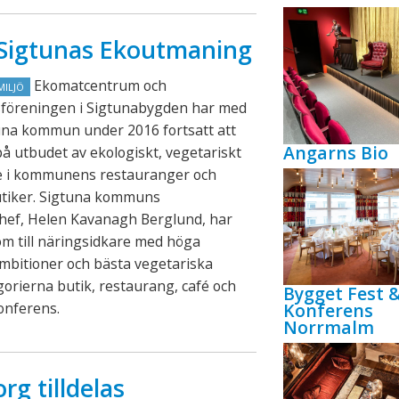
n Sigtunas Ekoutmaning
Ekomatcentrum och
MILJÖ
föreningen i Sigtunabygden har med
una kommun under 2016 fortsatt att
Angarns Bio
på utbudet av ekologiskt, vegetariskt
de i kommunens restauranger och
utiker. Sigtuna kommuns
chef, Helen Kavanagh Berglund, har
lom till näringsidkare med höga
mbitioner och bästa vegetariska
gorierna butik, restaurang, café och
Bygget Fest 
konferens.
Konferens
Norrmalm
rg tilldelas