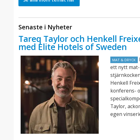
Senaste i Nyheter
Tareq Taylor och Henkell Freix
med Elite Hotels of Sweden
E
MAT & DRYCK
ett nytt mat
stjärnkocke
Henkell Frei
konferens- o
specialkomp
Taylor, acko
egen vinseri