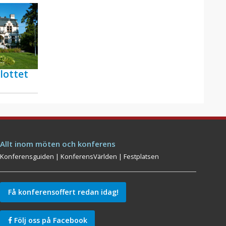
lottet
Allt inom möten och konferens
Konferensguiden
|
KonferensVärlden
|
Festplatsen
Få konferensoffert redan idag!
Följ oss på Facebook