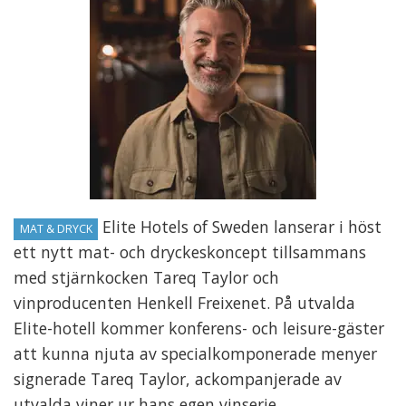
Elite Hotels of Sweden lanserar i höst
MAT & DRYCK
ett nytt mat- och dryckeskoncept tillsammans
med stjärnkocken Tareq Taylor och
vinproducenten Henkell Freixenet. På utvalda
Elite-hotell kommer konferens- och leisure-gäster
att kunna njuta av specialkomponerade menyer
signerade Tareq Taylor, ackompanjerade av
utvalda viner ur hans egen vinserie.