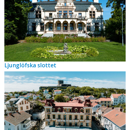
Ljunglöfska slottet