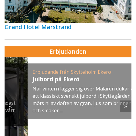
Grand Hotel Marstrand
Erbjudanden
Erbjudande från Skytteholm Ekerö
Julbord på Ekerö
När vintern lägger sig över Mälaren dukar vi upp
ett klassiskt svenskt julbord i Skyttegården. Här
möts ni av doften av gran, ljus som brinner stilla
«
»
och smaker ...