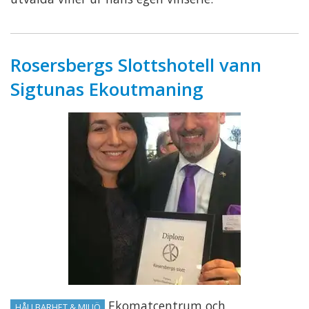
Rosersbergs Slottshotell vann
Sigtunas Ekoutmaning
Ekomatcentrum och
HÅLLBARHET & MILJÖ