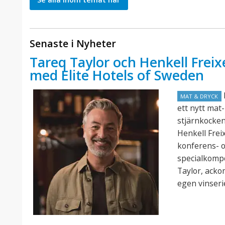
Senaste i Nyheter
Tareq Taylor och Henkell Freix
med Elite Hotels of Sweden
E
MAT & DRYCK
ett nytt mat
stjärnkocke
Henkell Frei
konferens- o
specialkomp
Taylor, acko
egen vinseri