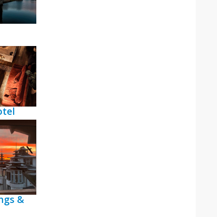
tel
ngs &