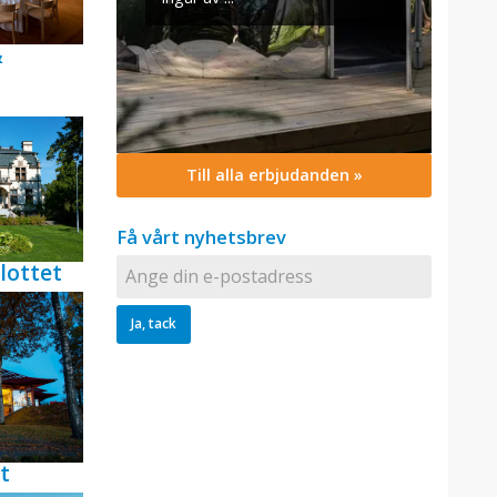
&
Till alla erbjudanden »
Få vårt nyhetsbrev
lottet
t