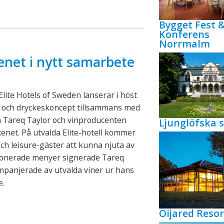
Bygget Fest 
Konferens
Norrmalm
enet i nytt samarbete
lite Hotels of Sweden lanserar i höst
- och dryckeskoncept tillsammans med
n Tareq Taylor och vinproducenten
Ljunglöfska s
xenet. På utvalda Elite-hotell kommer
ch leisure-gäster att kunna njuta av
onerade menyer signerade Tareq
mpanjerade av utvalda viner ur hans
e.
Öijared Resor