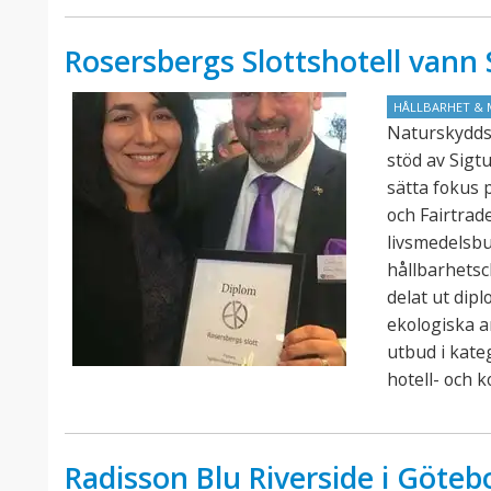
Rosersbergs Slottshotell van
HÅLLBARHET & 
Naturskydds
stöd av Sigt
sätta fokus 
och Fairtra
livsmedelsb
hållbarhets
delat ut dip
ekologiska a
utbud i kate
hotell- och 
Radisson Blu Riverside i Götebo