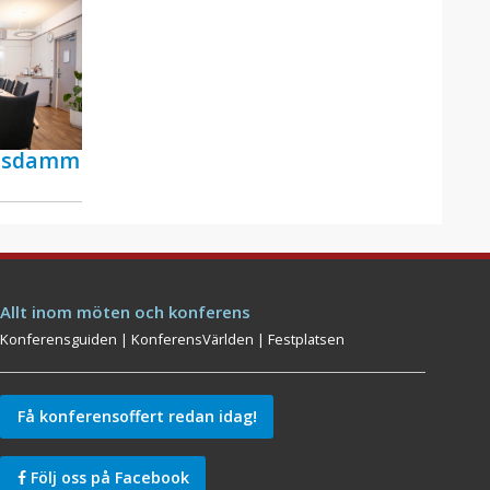
ensdamm
Allt inom möten och konferens
Konferensguiden
|
KonferensVärlden
|
Festplatsen
Få konferensoffert redan idag!
Följ oss på Facebook