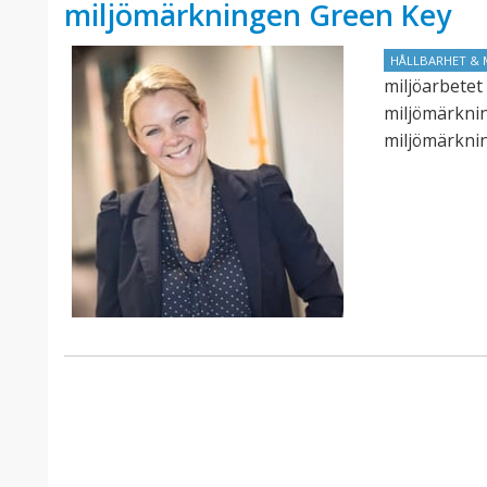
miljömärkningen Green Key
HÅLLBARHET & 
miljöarbetet 
miljömärknin
miljömärknin