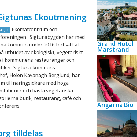
n Sigtunas Ekoutmaning
Ekomatcentrum och
MILJÖ
föreningen i Sigtunabygden har med
Grand Hotel
una kommun under 2016 fortsatt att
Marstrand
på utbudet av ekologiskt, vegetariskt
de i kommunens restauranger och
utiker. Sigtuna kommuns
chef, Helen Kavanagh Berglund, har
lom till näringsidkare med höga
mbitioner och bästa vegetariska
gorierna butik, restaurang, café och
Angarns Bio
konferens.
rg tilldelas