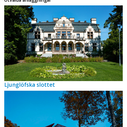
Utvalda anläggningar
Ljunglöfska slottet