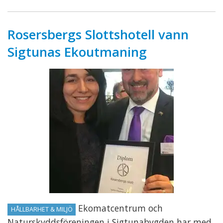
Rosersbergs Slottshotell vann
Sigtunas Ekoutmaning
Ekomatcentrum och
HÅLLBARHET & MILJÖ
Naturskyddsföreningen i Sigtunabygden har med