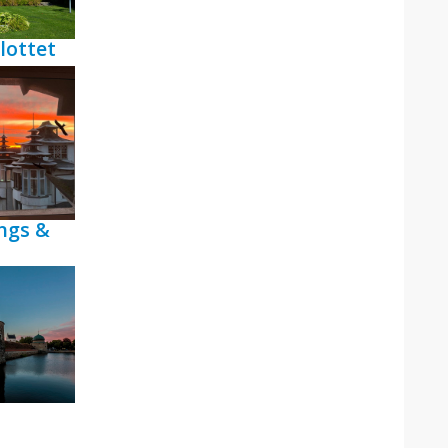
lottet
ngs &