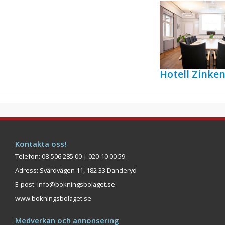
Hotell Zink
Kontakta oss!
Telefon: 08-506 285 00 | 020-10 00 59
Adress: Svärdvägen 11, 182 33 Danderyd
E-post:
info@bokningsbolaget.se
www.bokningsbolaget.se
Medverkan och annonsering