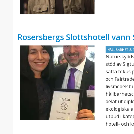
Rosersbergs Slottshotell van
HÅLLBARHET & 
Naturskydds
stöd av Sigt
sätta fokus 
och Fairtra
livsmedelsb
hållbarhets
delat ut dip
ekologiska a
utbud i kate
hotell- och 