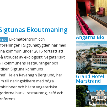
n Sigtunas Ekoutmaning
Angarns Bio
Ekomatcentrum och
MILJÖ
föreningen i Sigtunabygden har med
una kommun under 2016 fortsatt att
på utbudet av ekologiskt, vegetariskt
de i kommunens restauranger och
utiker. Sigtuna kommuns
chef, Helen Kavanagh Berglund, har
Grand Hotel
Marstrand
lom till näringsidkare med höga
mbitioner och bästa vegetariska
gorierna butik, restaurang, café och
konferens.