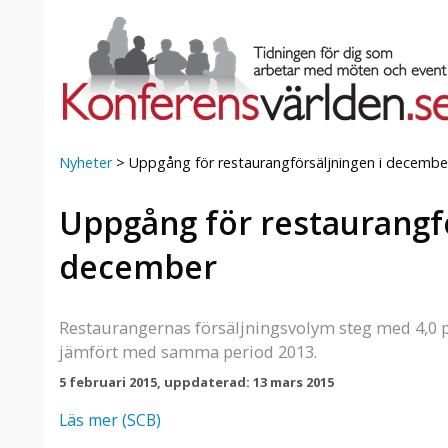
Nyheter
>
Uppgång för restaurangförsäljningen i decembe
Uppgång för restaurangfö
a Foresta
Erbjudande från Sheraton
Villa
Stockholm Hotel
december
Julerbjudande
mans på
Välkommen att fira in julen
a – nära
2026 hos oss. Mellan den 23
Restaurangernas försäljningsvolym steg med 4,0
an av att
november och 19 december
jämfört med samma period 2013.
et här är
förvandlar vi våra lokaler till en
5 februari 2015, uppdaterad: 13 mars 2015
faktiskt
stämningsfull mötesplats där
hantverk, tradi ...
Läs mer (SCB)