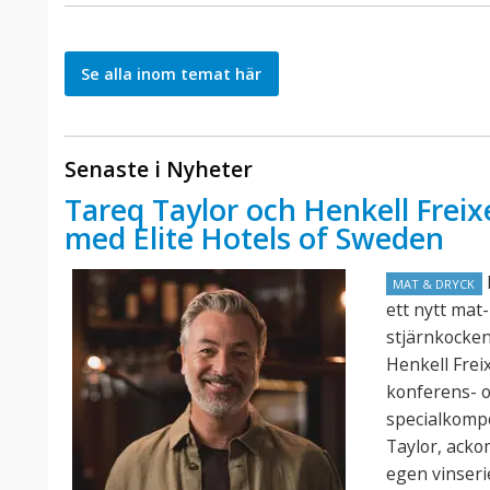
Se alla inom temat här
Senaste i Nyheter
Tareq Taylor och Henkell Freix
med Elite Hotels of Sweden
E
MAT & DRYCK
ett nytt mat
stjärnkocke
Henkell Frei
konferens- o
specialkomp
Taylor, acko
egen vinseri