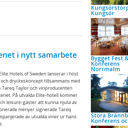
Kungsörstor
Kungsör
enet i nytt samarbete
Bygget Fest 
Konferens
Norrmalm
lite Hotels of Sweden lanserar i höst
- och dryckeskoncept tillsammans med
n Tareq Taylor och vinproducenten
xenet. På utvalda Elite-hotell kommer
ch leisure-gäster att kunna njuta av
onerade menyer signerade Tareq
Stora Bränn
mpanjerade av utvalda viner ur hans
Konferens oc
e.