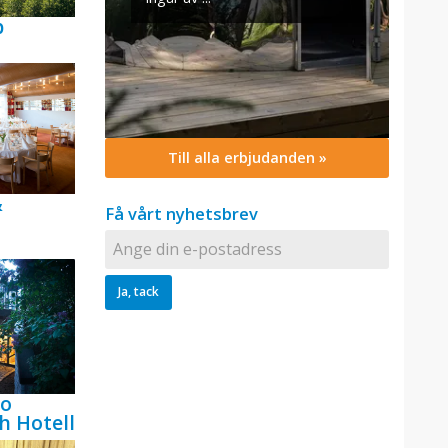
p
Till alla erbjudanden »
&
Få vårt nyhetsbrev
bo
h Hotell