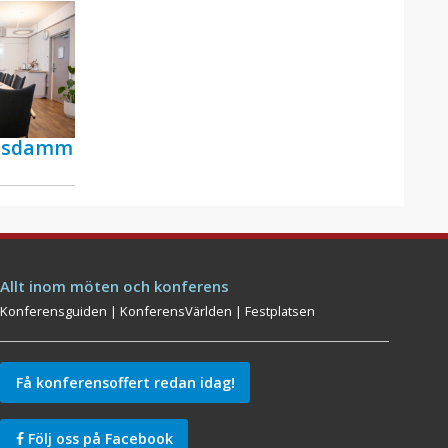
ensdamm
Allt inom möten och konferens
Konferensguiden
|
KonferensVärlden
|
Festplatsen
Få konferensoffert redan idag!
Följ oss på Facebook