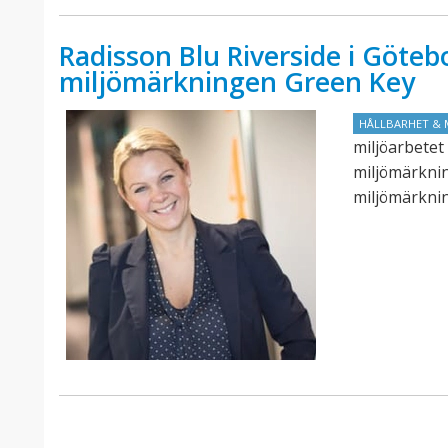
Radisson Blu Riverside i Götebo
miljömärkningen Green Key
HÅLLBARHET & 
miljöarbetet 
miljömärknin
miljömärknin