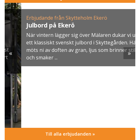
Erbjudande från Skytteholm Ekerö
Julbord på Ekerö
När vintern lägger sig över Mälaren dukar vi upp
ett klassiskt svenskt julbord i Skyttegården. Här
möts ni av doften av gran, ljus som brinner stilla
«
»
och smaker ...
Till alla erbjudanden »