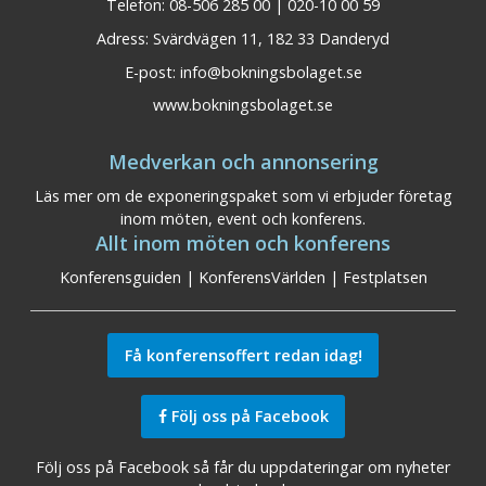
Telefon: 08-506 285 00 | 020-10 00 59
Adress: Svärdvägen 11, 182 33 Danderyd
E-post:
info@bokningsbolaget.se
www.bokningsbolaget.se
Medverkan och annonsering
Läs mer om de exponeringspaket som vi erbjuder företag
inom möten, event och konferens.
Allt inom möten och konferens
Konferensguiden
|
KonferensVärlden
|
Festplatsen
Få konferensoffert redan idag!
Följ oss på Facebook
Följ oss på Facebook så får du uppdateringar om nyheter