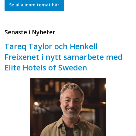
Se alla inom temat här
Senaste i Nyheter
Tareq Taylor och Henkell
Freixenet i nytt samarbete med
Elite Hotels of Sweden