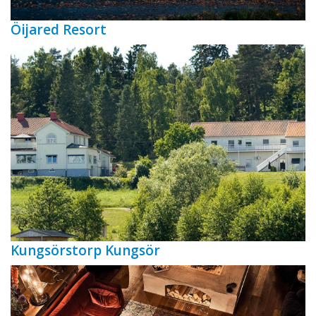
Öijared Resort
Kungsörstorp Kungsör