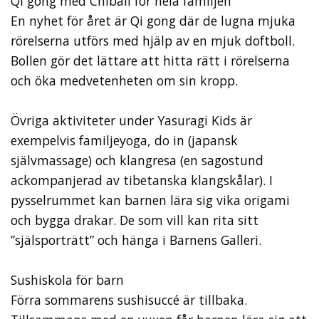
Qi gong med Chiball för hela familjen
En nyhet för året är Qi gong där de lugna mjuka
rörelserna utförs med hjälp av en mjuk doftboll.
Bollen gör det lättare att hitta rätt i rörelserna
och öka medvetenheten om sin kropp.
Övriga aktiviteter under Yasuragi Kids är
exempelvis familjeyoga, do in (japansk
självmassage) och klangresa (en sagostund
ackompanjerad av tibetanska klangskålar). I
pysselrummet kan barnen lära sig vika origami
och bygga drakar. De som vill kan rita sitt
”själsporträtt” och hänga i Barnens Galleri.
Sushiskola för barn
Förra sommarens sushisuccé är tillbaka.