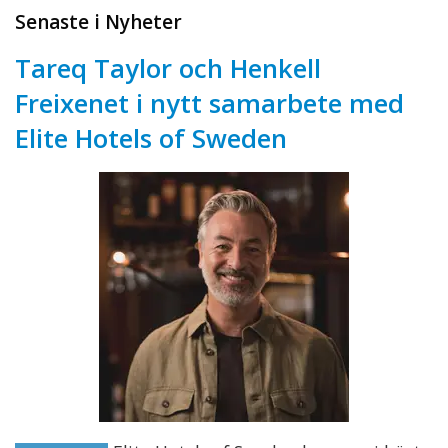
Senaste i Nyheter
Tareq Taylor och Henkell
Freixenet i nytt samarbete med
Elite Hotels of Sweden