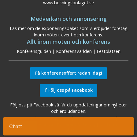
www.bokningsbolaget.se
Medverkan och annonsering
Läs mer om de exponeringspaket som vi erbjuder företag
inom möten, event och konferens.
Allt inom möten och konferens
Konferensguiden
|
KonferensVärlden
|
Festplatsen
Få konferensoffert redan idag!
Följ oss på Facebook
Följ oss på Facebook så får du uppdateringar om nyheter
och erbjudanden.
Sök konferensanläggningar
|
Konferens Stockholm
|
Konferens Arlanda
|
Konferens Göteborg
|
Konferens
Chatt
Ta kontakt
Malmö