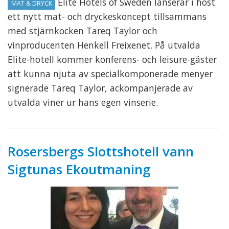
Elite Hotels of Sweden lanserar i höst
MAT & DRYCK
ett nytt mat- och dryckeskoncept tillsammans
med stjärnkocken Tareq Taylor och
vinproducenten Henkell Freixenet. På utvalda
Elite-hotell kommer konferens- och leisure-gäster
att kunna njuta av specialkomponerade menyer
signerade Tareq Taylor, ackompanjerade av
utvalda viner ur hans egen vinserie.
Rosersbergs Slottshotell vann
Sigtunas Ekoutmaning