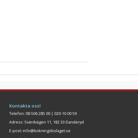
Kontakta oss!
Telefon: 08-506 285 00 | 020-10 00 59
Adress: Svärdvägen 11, 182 33 Danderyd
E-post:
info@bokningsbolaget.se