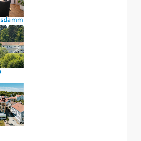
ensdamm
p