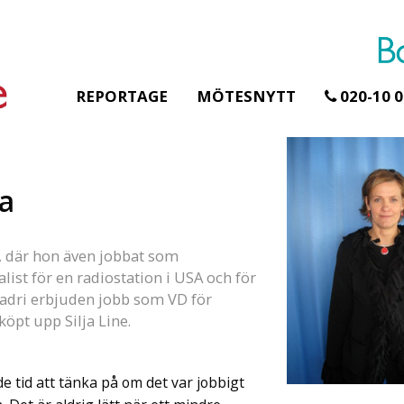
REPORTAGE
MÖTESNYTT
020-10 0
ja
Erbjudande från Åhus Seaside
Erbjudande från Gråb
Hela Gråbogårde
SPA & Konferens
teamet – glampin
Åhus Seaside Take
d, där hon även jobbat som
skogen ingår
Over erbjudande
list för en radiostation i USA och för
Samla teamet för två
Ta över ett helt hotell. På
 Kadri erbjuden jobb som VD för
konferensdagar med
stranden i Åhus. För grupper
köpt upp Silja Line.
övernattning i privat s
erbjuder vi en full abonnering
skogsmiljö, endast 30
av Åhus Seaside SPA &
minuter från Göteborg
Konferens. Under er vistelse är
de tid att tänka på om det var jobbigt
bokar vårt konferensp
hela hotellet ert ...
ingår äv ...