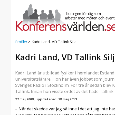
Profiler
>
Kadri Land, VD Tallink Silja
Kadri Land, VD Tallink Sil
a Foresta
Erbjudande från Sheraton
Villa
Stockholm Hotel
Julerbjudande
Kadri Land är utbildad fysiker i hemlandet Estlan
mans på
Välkommen att fira in julen
universitetslärare. Hon har även jobbat som journa
a – nära
2026 hos oss. Mellan den 23
Sveriges Radio i Stockholm. För tre år sedan blev
an av att
november och 19 december
Tallink. Innan hon visste ordet av det hade Tallink 
et här är
förvandlar vi våra lokaler till en
faktiskt
stämningsfull mötesplats där
27 maj 2009, uppdaterad: 28 maj 2013
hantverk, tradi ...
– När det skedde var jag så inne i det att jag inte ha