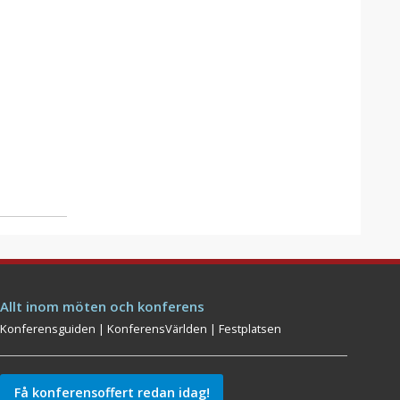
Allt inom möten och konferens
Konferensguiden
|
KonferensVärlden
|
Festplatsen
Få konferensoffert redan idag!