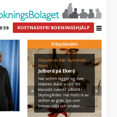
KOSTNADSFRI BOKNINGSHJÄLP
0 59
Erbjudanden
ogården
Erbjudande från Skytteholm
E
n för
Ekerö
s
g i
Julbord på Ekerö
När vintern lägger sig över
U
Mälaren dukar vi upp ett
v
«
»
klassiskt svenskt julbord i
m
jö- och
Skyttegården. Här möts ni av
s
–35
doften av gran, ljus som
. När ni
brinner stilla och smaker ...
aket