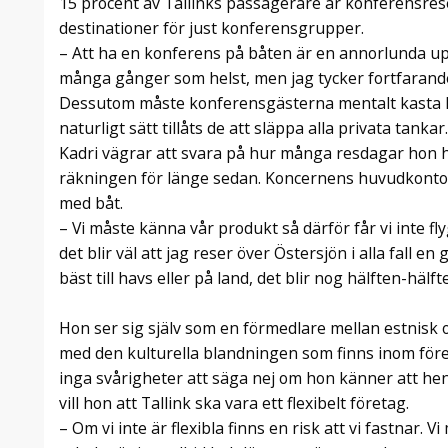
15 procent av Tallinks passagerare är konferensres
destinationer för just konferensgrupper.
– Att ha en konferens på båten är en annorlunda upp
många gånger som helst, men jag tycker fortfarande
Dessutom måste konferensgästerna mentalt kasta lo
naturligt sätt tillåts de att släppa alla privata tankar.
Kadri vägrar att svara på hur många resdagar hon h
räkningen för länge sedan. Koncernens huvudkontor li
med båt.
– Vi måste känna vår produkt så därför får vi inte fl
det blir väl att jag reser över Östersjön i alla fall en
bäst till havs eller på land, det blir nog hälften-hälft
Hon ser sig själv som en förmedlare mellan estnisk 
med den kulturella blandningen som finns inom föret
inga svårigheter att säga nej om hon känner att h
vill hon att Tallink ska vara ett flexibelt företag.
– Om vi inte är flexibla finns en risk att vi fastnar. 