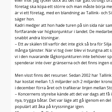
eller inte. Jag tycker dock att det har gått otroligt br
företag ska köpa ett större och man måste börja me
är vi ett företag, med en blandning av Tallink- och 
säger hon.
Kadri medger att hon hade turen på sin sida när s
fortfarande var högkonjunktur i landet. De medarb
snabbt andra lösningar.
– Ett av skälen till varför det inte gick så bra för Si
många tjänster. När vi tog över blev vi tvungna att sk
vi i den nuvarande lågkonjunkturen inte behöver spara
spenderar inte över gränserna och det finns ingen on
Men visst finns det resurser. Sedan 2002 har Tallink
har kostat mellan 1,5 miljarder och 2 miljarder krono
i december förra året och trafikerar linjen mellan St
– Koncernens styrelse kände att det var dags att få 
nya, trygga båtar. Det var läge att gå igenom en del 
populärt att åka på kryssningar igen.