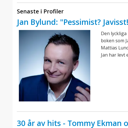
Senaste i Profiler
Jan Bylund: "Pessimist? Javisst
Den lyckliga 
boken som J
Mattias Lund
Jan har levt 
30 år av hits - Tommy Ekman 