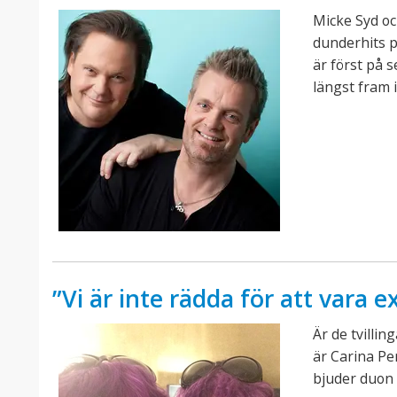
Micke Syd o
dunderhits p
är först på s
längst fram 
”Vi är inte rädda för att vara 
Är de tvillin
är Carina Pe
bjuder duon u