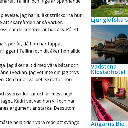
enärer. Tallinn och Riga är spännande
levelse. Jag har ju åkt sträckorna hur
Ljunglöfska s
 att skärgården är så vacker.
ss när de konfererar hos oss. På ett
aft per år, då hon har tappat
gger i Tallinn och dit åker hon alltid
yga. Jag åker alltid med våra båtar och
Vadstena
Klosterhotel
 gång i veckan. Jag vet inte om jag trivs
en. Och tur är väl det, skrattar hon.
och svensk kultur och är mest nöjd
aget. Kadri vet vad hon vill och har
ennes argument är starka. Dessutom
Vi måste hela tiden vara redo att svänga
Angarns Bio