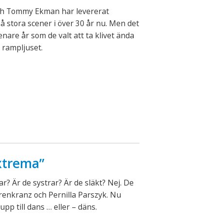
ch Tommy Ekman har levererat
å stora scener i över 30 år nu. Men det
enare år som de valt att ta klivet ända
i rampljuset.
extrema”
gar? Är de systrar? Är de släkt? Nej. De
renkranz och Pernilla Parszyk. Nu
pp till dans … eller – däns.