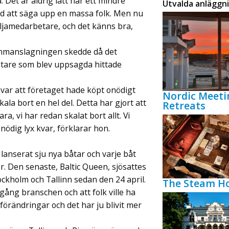
a. Det är aldrig lätt när ett mindre
Utvalda anläggn
d att säga upp en massa folk. Men nu
Siljamedarbetare, och det känns bra,
ammanslagningen skedde då det
etare som blev uppsagda hittade
lja var att företaget hade köpt onödigt
Nordic Meeti
ala bort en hel del. Detta har gjort att
Retreats
, vi har redan skalat bort allt. Vi
ödig lyx kvar, förklarar hon.
 lanserat sju nya båtar och varje båt
r. Den senaste, Baltic Queen, sjösattes
ockholm och Tallinn sedan den 24 april.
The Steam Ho
igång branschen och att folk ville ha
förändringar och det har ju blivit mer