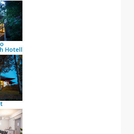
bo
h Hotell
t