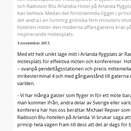
och Radisson Blu Arlandia Hotel på Arlanda flygpl
kan behöva. Medan det förstnämnda ligger i princip
det andra i en lummig grönska fem minuters shut
hotellen möter den moderna affärsgästens krav på
inspirerande mötesplats.
3 november 2017,
Med ett helt unikt läge mitt i Arlanda flygplats är R
mötesplats för effektiva möten och konferenser. Hot
– ovanpå pendeltågsstationen och precis mittemella
inrikesterminal 4 och med gångavstånd till gaterna 
världen.
- Vi har många gäster som flyger in för ett möte ba
man kommer ifrån, andra delar av Sverige eller världe
konferera här hos oss berättar Michael Repser som
Radisson Blu-hotellen på Arlanda. Vi brukar säga att
princip hela vägen fram till dess att det är dags för 