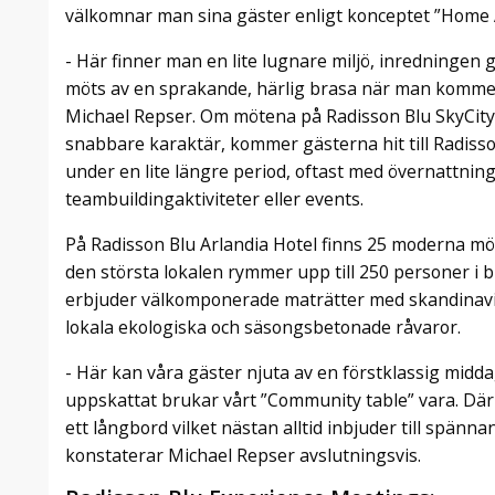
välkomnar man sina gäster enligt konceptet ”Home
- Här finner man en lite lugnare miljö, inredningen
möts av en sprakande, härlig brasa när man kommer
Michael Repser. Om mötena på Radisson Blu SkyCity
snabbare karaktär, kommer gästerna hit till Radisso
under en lite längre period, oftast med övernattnin
teambuildingaktiviteter eller events.
På Radisson Blu Arlandia Hotel finns 25 moderna mö
den största lokalen rymmer upp till 250 personer i b
erbjuder välkomponerade maträtter med skandinavis
lokala ekologiska och säsongsbetonade råvaror.
- Här kan våra gäster njuta av en förstklassig midd
uppskattat brukar vårt ”Community table” vara. Där 
ett långbord vilket nästan alltid inbjuder till spänn
konstaterar Michael Repser avslutningsvis.