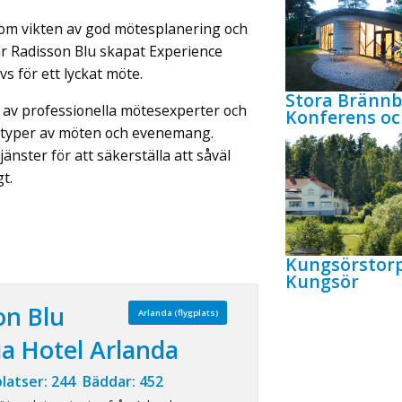
om vikten av god mötesplanering och
 har Radisson Blu skapat Experience
 för ett lyckat möte.
Stora Bränn
 av professionella mötesexperter och
Konferens oc
lla typer av möten och evenemang.
nster för att säkerställa att såväl
t.
Kungsörstor
Kungsör
on Blu
Arlanda (flygplats)
ia Hotel Arlanda
latser: 244 Bäddar: 452