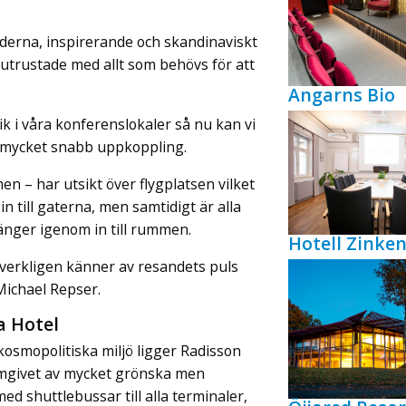
oderna, inspirerande och skandinaviskt
a utrustade med allt som behövs för att
Angarns Bio
ik i våra konferenslokaler så nu kan vi
ch mycket snabb uppkoppling.
– har utsikt över flygplatsen vilket
n till gaterna, men samtidigt är alla
tränger igenom in till rummen.
Hotell Zink
n verkligen känner av resandets puls
 Michael Repser.
a Hotel
osmopolitiska miljö ligger Radisson
l omgivet av mycket grönska men
d shuttlebussar till alla terminaler,