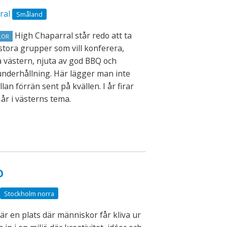
ral
Småland
High Chaparral står redo att ta
LOR
 stora grupper som vill konferera,
a västern, njuta av god BBQ och
nderhållning. Här lägger man inte
lan förrän sent på kvällen. I år firar
 år i västerns tema.
o
Stockholm norra
är en plats där människor får kliva ur