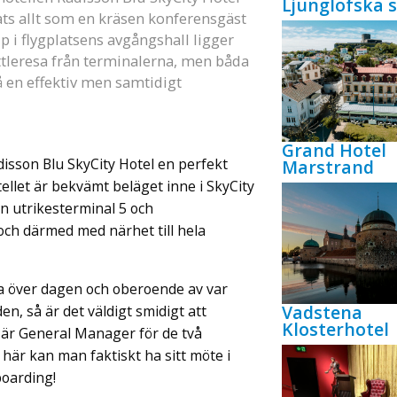
Ljunglöfska s
ats allt som en kräsen konferensgäst
 i flygplatsens avgångshall ligger
tleresa från terminalerna, men båda
 en effektiv men samtidigt
Grand Hotel
adisson Blu SkyCity Hotel en perfekt
Marstrand
ellet är bekvämt beläget inne i SkyCity
n utrikesterminal 5 och
och därmed med närhet till hela
ra över dagen och oberoende av var
Vadstena
n, så är det väldigt smidigt att
Klosterhotel
 är General Manager för de två
 här kan man faktiskt ha sitt möte i
boarding!