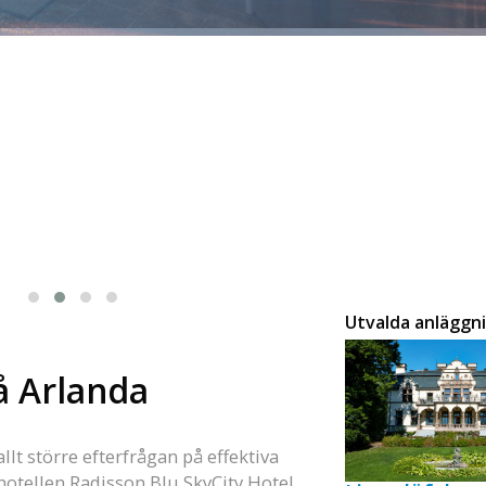
Utvalda anläggn
å Arlanda
lt större efterfrågan på effektiva
hotellen Radisson Blu SkyCity Hotel