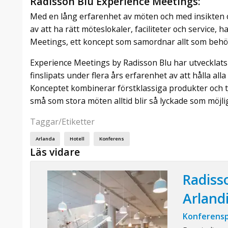
Radisson Blu Experience Meetings:
Med en lång erfarenhet av möten och med insikten 
av att ha rätt möteslokaler, faciliteter och service,
Meetings, ett koncept som samordnar allt som behövs
Experience Meetings by Radisson Blu har utvecklats
finslipats under flera års erfarenhet av att hålla a
Konceptet kombinerar förstklassiga produkter och tjä
små som stora möten alltid blir så lyckade som möjlig
Taggar/Etiketter
Arlanda
Hotell
Konferens
Läs vidare
Radiss
Arland
Konferensp