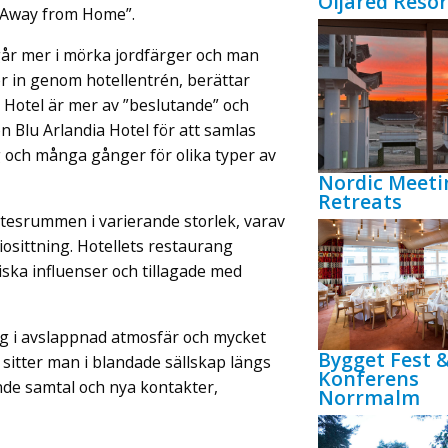
Öijared Resor
 Away from Home”.
 går mer i mörka jordfärger och man
 in genom hotellentrén, berättar
 Hotel är mer av ”beslutande” och
n Blu Arlandia Hotel för att samlas
g och många gånger för olika typer av
Nordic Meeti
Retreats
tesrummen i varierande storlek, varav
iosittning. Hotellets restaurang
ka influenser och tillagade med
ag i avslappnad atmosfär och mycket
Bygget Fest 
sitter man i blandade sällskap längs
Konferens
ande samtal och nya kontakter,
Norrmalm