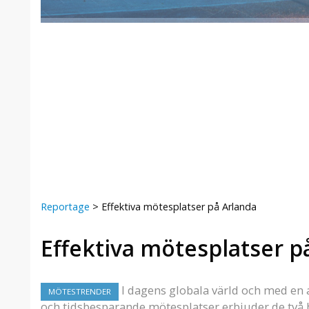
Radisson Blu SkyCity Hotel
Reportage
>
Effektiva mötesplatser på Arlanda
Effektiva mötesplatser p
I dagens globala värld och med en al
MÖTESTRENDER
och tidsbesparande mötesplatser erbjuder de två 