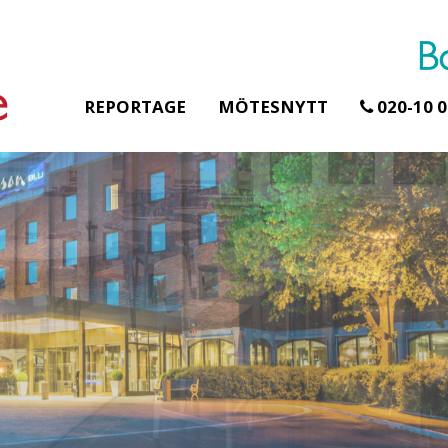
REPORTAGE
MÖTESNYTT
020-10 0
Erbjudande från Åhus Seaside
Erbjudande från Gråb
Hela Gråbogårde
SPA & Konferens
teamet – glampin
Åhus Seaside Take
skogen ingår
Over erbjudande
Samla teamet för två
Ta över ett helt hotell. På
konferensdagar med
stranden i Åhus. För grupper
övernattning i privat s
erbjuder vi en full abonnering
skogsmiljö, endast 30
av Åhus Seaside SPA &
minuter från Göteborg
Konferens. Under er vistelse är
bokar vårt konferensp
hela hotellet ert ...
ingår äv ...