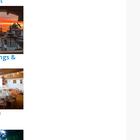
t
ngs &
&