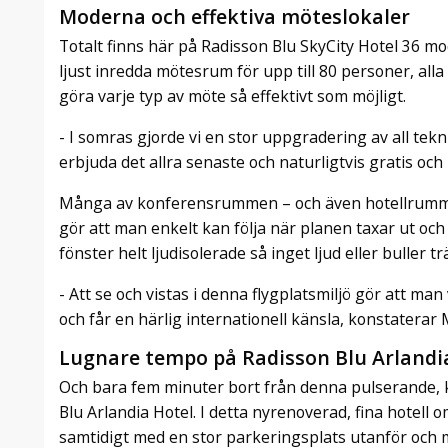
Moderna och effektiva möteslokaler
Totalt finns här på Radisson Blu SkyCity Hotel 36 m
ljust inredda mötesrum för upp till 80 personer, all
göra varje typ av möte så effektivt som möjligt.
- I somras gjorde vi en stor uppgradering av all tekn
erbjuda det allra senaste och naturligtvis gratis o
Många av konferensrummen – och även hotellrummen 
gör att man enkelt kan följa när planen taxar ut och i
fönster helt ljudisolerade så inget ljud eller buller 
- Att se och vistas i denna flygplatsmiljö gör att ma
och får en härlig internationell känsla, konstaterar
Lugnare tempo på Radisson Blu Arlandi
Och bara fem minuter bort från denna pulserande, k
Blu Arlandia Hotel. I detta nyrenoverad, fina hotel
samtidigt med en stor parkeringsplats utanför och me