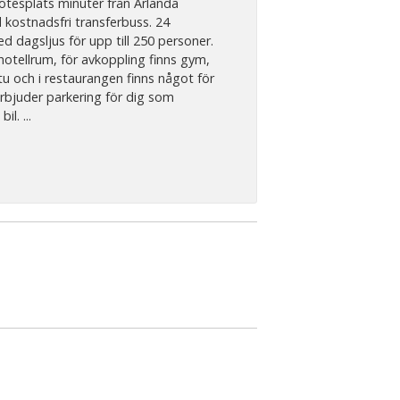
ötesplats minuter från Arlanda
 kostnadsfri transferbuss. 24
dagsljus för upp till 250 personer.
 hotellrum, för avkoppling finns gym,
u och i restaurangen finns något för
Erbjuder parkering för dig som
l. ...