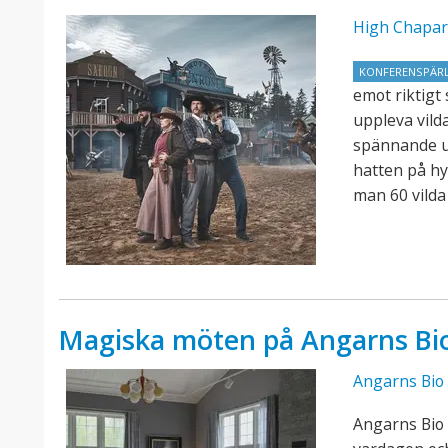
High Chapar
KONFERENSPÄR
emot riktigt
uppleva vild
spännande u
hatten på hyl
man 60 vilda
Magiska möten på Angarns Bi
Angarns Bio
Angarns Bio 