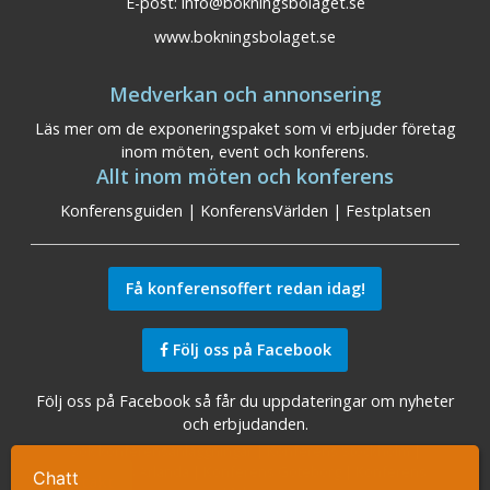
E-post:
info@bokningsbolaget.se
www.bokningsbolaget.se
Medverkan och annonsering
Läs mer om de exponeringspaket som vi erbjuder företag
inom möten, event och konferens.
Allt inom möten och konferens
Konferensguiden
|
KonferensVärlden
|
Festplatsen
Få konferensoffert redan idag!
Följ oss på Facebook
Följ oss på Facebook så får du uppdateringar om nyheter
och erbjudanden.
Sök konferensanläggningar
|
Konferens Stockholm
|
Konferens Arlanda
|
Konferens Göteborg
|
Konferens
Chatt
Ta kontakt