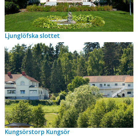
Ljunglöfska slottet
Kungsörstorp Kungsör