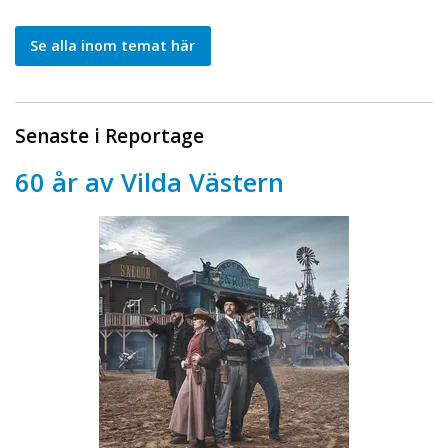
Se alla inom temat här
Senaste i Reportage
60 år av Vilda Västern