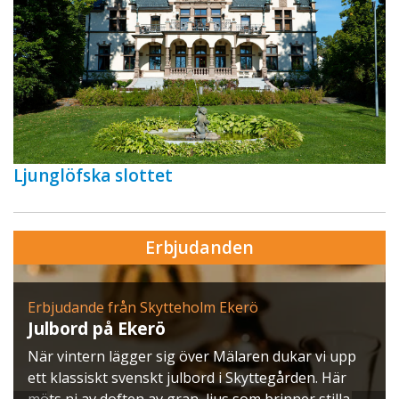
Ljunglöfska slottet
Erbjudanden
Erbjudande från Skytteholm Ekerö
Julbord på Ekerö
När vintern lägger sig över Mälaren dukar vi upp
ett klassiskt svenskt julbord i Skyttegården. Här