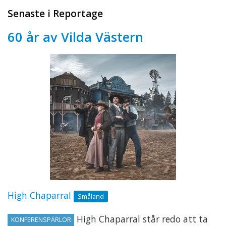
Senaste i Reportage
60 år av Vilda Västern
High Chaparral
Småland
High Chaparral står redo att ta
KONFERENSPÄRLOR