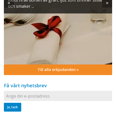
möts ni av doften av gran, ljus som brinner stilla
«
»
och smaker ...
Till alla erbjudanden »
Få vårt nyhetsbrev