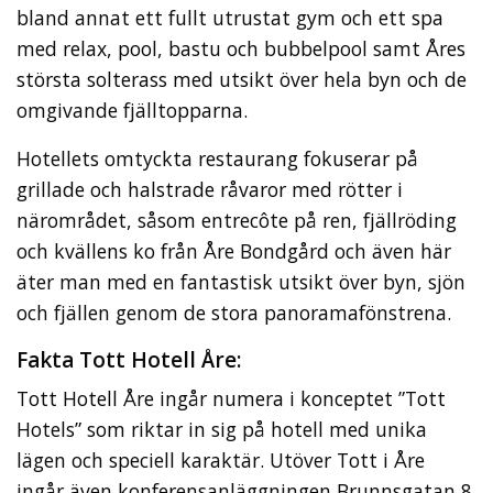
bland annat ett fullt utrustat gym och ett spa
med relax, pool, bastu och bubbelpool samt Åres
största solterass med utsikt över hela byn och de
omgivande fjälltopparna.
Hotellets omtyckta restaurang fokuserar på
grillade och halstrade råvaror med rötter i
närområdet, såsom entrecôte på ren, fjällröding
och kvällens ko från Åre Bondgård och även här
äter man med en fantastisk utsikt över byn, sjön
och fjällen genom de stora panoramafönstrena.
Fakta Tott Hotell Åre:
Tott Hotell Åre ingår numera i konceptet ”Tott
Hotels” som riktar in sig på hotell med unika
lägen och speciell karaktär. Utöver Tott i Åre
ingår även konferensanläggningen Brunnsgatan 8