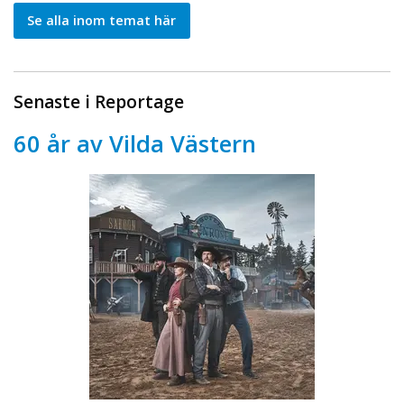
Se alla inom temat här
Senaste i Reportage
60 år av Vilda Västern