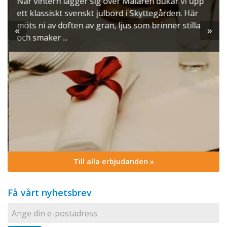
När vintern lägger sig över Mälaren dukar vi upp
ett klassiskt svenskt julbord i Skyttegården. Här
möts ni av doften av gran, ljus som brinner stilla
«
»
och smaker ...
Till alla erbjudanden »
Få vårt nyhetsbrev