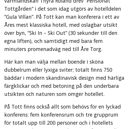
värmländskan Thyra Roland drev ”Pensionat
Tottgården” i det som idag utgörs av hotelldelen
”Gula Villan”. På Tott kan man konferera i ett av
Åres mest klassiska hotell, med oslagbar utsikt
över byn, “Ski In – Ski Out” (30 sekunder till den
egna liften), och samtidigt med bara fem
minuters promenadväg ned till Åre Torg.
Här kan man välja mellan boende i sköna
dubbelrum eller lyxiga sviter; totalt finns 750
bäddar i modern skandinavisk design med härliga
färgklickar och med betoning på den underbara
utsikten och naturen som omger hotellet.
På Tott finns också allt som behövs för en lyckad
konferens: fem konferensrum och tre grupprum
för totalt upp till 200 personer och i hotellets