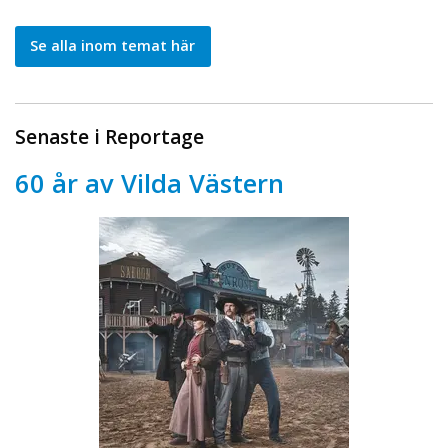
Se alla inom temat här
Senaste i Reportage
60 år av Vilda Västern