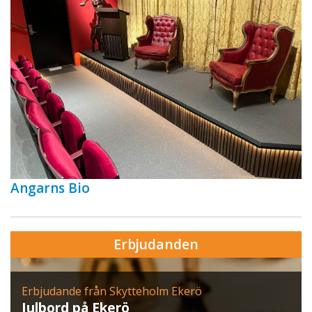
Angarns Bio
Erbjudanden
Erbjudande från Skytteholm Ekerö
Julbord på Ekerö