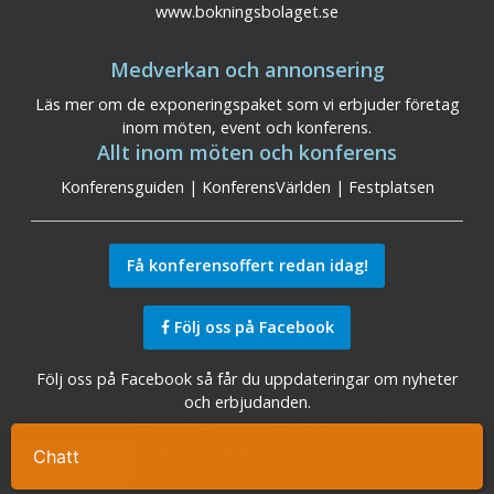
www.bokningsbolaget.se
Medverkan och annonsering
Läs mer om de exponeringspaket som vi erbjuder företag
inom möten, event och konferens.
Allt inom möten och konferens
Konferensguiden
|
KonferensVärlden
|
Festplatsen
Få konferensoffert redan idag!
Följ oss på Facebook
Följ oss på Facebook så får du uppdateringar om nyheter
och erbjudanden.
Sök konferensanläggningar
|
Konferens Stockholm
|
Konferens Arlanda
|
Konferens Göteborg
|
Konferens
Chatt
Ta kontakt
Malmö