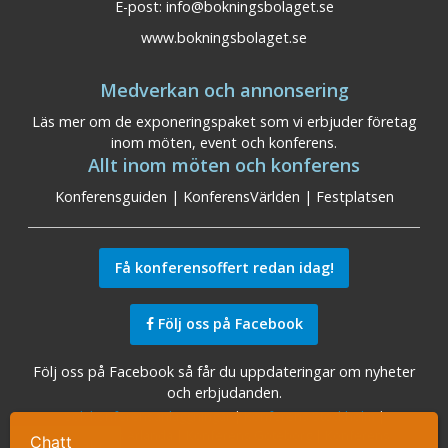
E-post:
info@bokningsbolaget.se
www.bokningsbolaget.se
Medverkan och annonsering
Läs mer om de exponeringspaket som vi erbjuder företag
inom möten, event och konferens.
Allt inom möten och konferens
Konferensguiden
|
KonferensVärlden
|
Festplatsen
Få konferensoffert redan idag!
Följ oss på Facebook
Följ oss på Facebook så får du uppdateringar om nyheter
och erbjudanden.
Sök konferensanläggningar
|
Konferens Stockholm
|
Konferens Arlanda
|
Konferens Göteborg
|
Konferens
Chatt
Ta kontakt