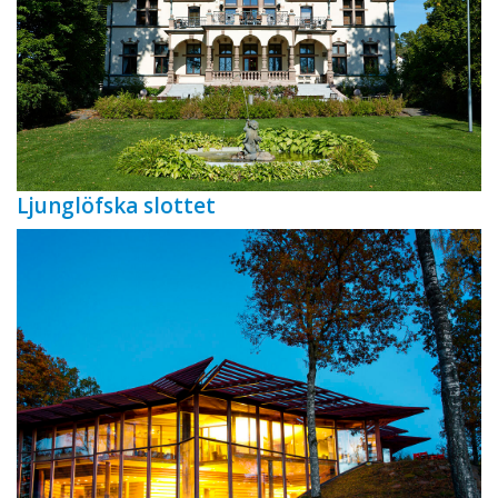
Ljunglöfska slottet