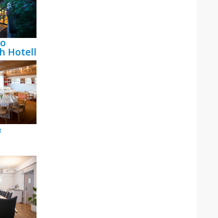
bo
h Hotell
&