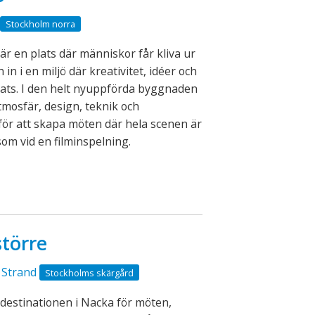
Stockholm norra
är en plats där människor får kliva ur
in i en miljö där kreativitet, idéer och
lats. I den helt nyuppförda byggnaden
mosfär, design, teknik och
för att skapa möten där hela scenen är
som vid en filminspelning.
större
 Strand
Stockholms skärgård
destinationen i Nacka för möten,