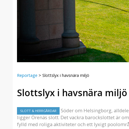
Reportage
>
Slottslyx i havsnära miljö
Slottslyx i havsnära miljö
Söder om Helsingborg, alldeles
SLOTT & HERRGÅRDAR
ligger Örenäs slott. Det vackra barockslottet är om
fylld med roliga aktiviteter och ett lyxigt poolomr