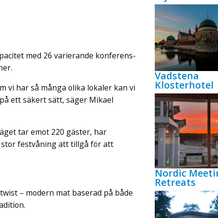
kapacitet med 26 varierande konferens-
ner.
Vadstena
Klosterhotel
m vi har så många olika lokaler kan vi
å ett säkert sätt, säger Mikael
läget tar emot 220 gäster, har
tor festvåning att tillgå för att
Nordic Meeti
Retreats
n twist – modern mat baserad på både
dition.