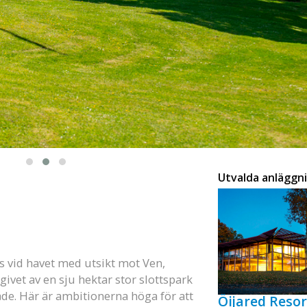
Utvalda anläggn
 vid havet med utsikt mot Ven,
givet av en sju hektar stor slottspark
åde. Här är ambitionerna höga för att
Öijared Resor