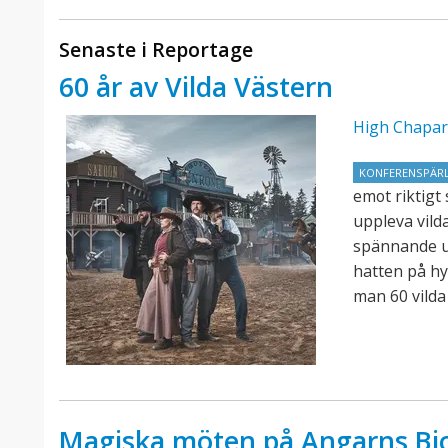
Senaste i Reportage
60 år av Vilda Västern
High Chapar
KONFERENSPÄR
emot riktigt
uppleva vild
spännande u
hatten på hyl
man 60 vilda
Magiska möten på Angarns Bi