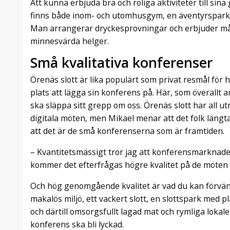
Att kunna erbjuda bra och roliga aktiviteter till sina 
finns både inom- och utomhusgym, en äventyrspark 
Man arrangerar dryckesprovningar och erbjuder m
minnesvärda helger.
Små kvalitativa konferenser
Örenäs slott är lika populärt som privat resmål för 
plats att lägga sin konferens på. Här, som överallt
ska släppa sitt grepp om oss. Örenäs slott har all u
digitala möten, men Mikael menar att det folk längta
att det är de små konferenserna som är framtiden.
– Kvantitetsmässigt tror jag att konferensmarkna
kommer det efterfrågas högre kvalitet på de möten
Och hög genomgående kvalitet är vad du kan förvänt
makalös miljö, ett vackert slott, en slottspark med p
och därtill omsorgsfullt lagad mat och rymliga lokal
konferens ska bli lyckad.