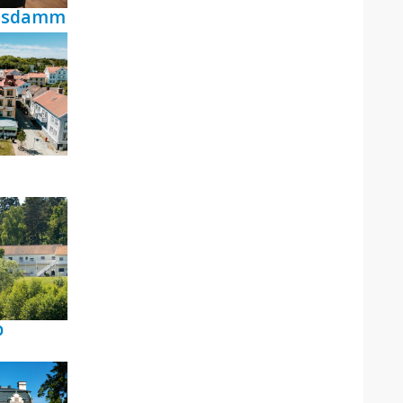
ensdamm
p