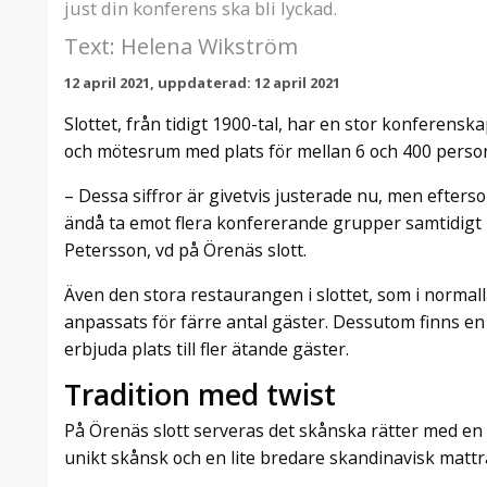
just din konferens ska bli lyckad.
Text: Helena Wikström
12 april 2021, uppdaterad: 12 april 2021
Slottet, från tidigt 1900-tal, har en stor konferens
och mötesrum med plats för mellan 6 och 400 perso
– Dessa siffror är givetvis justerade nu, men efterso
ändå ta emot flera konfererande grupper samtidigt p
Petersson, vd på Örenäs slott.
Även den stora restaurangen i slottet, som i normal
anpassats för färre antal gäster. Dessutom finns en s
erbjuda plats till fler ätande gäster.
Tradition med twist
På Örenäs slott serveras det skånska rätter med e
unikt skånsk och en lite bredare skandinavisk mattra