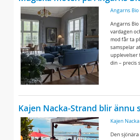
Angarns Bio
Angarns Bio 
vardagen och 
mod får ta p
samspelar at
upplevelser 
din – precis 
Kajen Nacka-Strand blir ännu 
Kajen Nacka
Den sjönära 