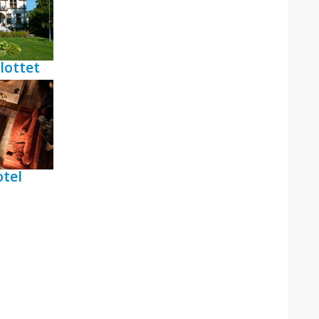
lottet
tel