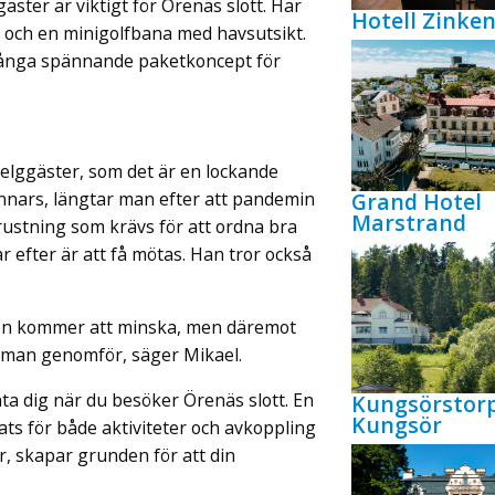
gäster är viktigt för Örenäs slott. Här
Hotell Zink
och en minigolfbana med havsutsikt.
ånga spännande paketkoncept för
helggäster, som det är en lockande
 annars, längtar man efter att pandemin
Grand Hotel
Marstrand
trustning som krävs för att ordna bra
r efter är att få mötas. Han tror också
den kommer att minska, men däremot
 man genomför, säger Mikael.
a dig när du besöker Örenäs slott. En
Kungsörstor
Kungsör
lats för både aktiviteter och avkoppling
er, skapar grunden för att din