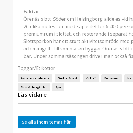
Fakta:
Örenäs slott Söder om Helsingborg alldeles vid ha
26 olika mötesrum med kapacitet för 6-400 person
premiumrum i slottet, och resterande i separat h
Slottsparken har ett stort aktivitetsområde med p
och minigolf. Till sommaren bygger Örenäs slot
bar. Under sommarsäsongen driver man också f
Taggar/Etiketter
Aktivitetskonferens
Bröllop & fest
Kickoff
Konferens
Nat
Slott & Herrgårdar
Spa
Läs vidare
Se alla inom temat här