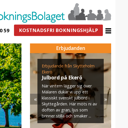
KOSTNADSFRI BOKNINGSHJÄLP
0 59
Erbjudanden
ogården
Erbjudande från Skytteholm
E
n för
Ekerö
s
g i
Julbord på Ekerö
När vintern lägger sig över
U
Mälaren dukar vi upp ett
v
«
»
klassiskt svenskt julbord i
m
jö- och
Skyttegården. Här möts ni av
s
–35
doften av gran, ljus som
. När ni
brinner stilla och smaker ...
aket