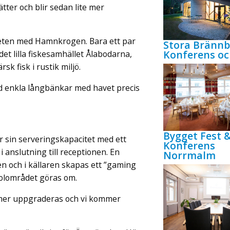
tter och blir sedan lite mer
ten med Hamnkrogen. Bara ett par
Stora Bränn
Konferens oc
det lilla fiskesamhället Ålabodarna,
k fisk i rustik miljö.
, vid enkla långbänkar med havet precis
Bygget Fest 
r sin serveringskapacitet med ett
Konferens
anslutning till receptionen. En
Norrmalm
n och i källaren skapas ett ”gaming
olområdet göras om.
ommer uppgraderas och vi kommer