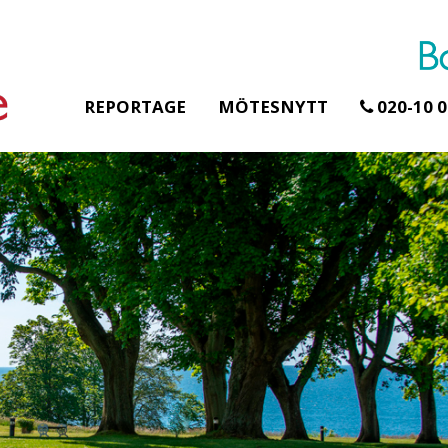
REPORTAGE
MÖTESNYTT
020-10 0
Erbjudande från Åhus Seaside
Erbjudande från Gråb
Hela Gråbogårde
SPA & Konferens
teamet – glampin
Åhus Seaside Take
skogen ingår
Over erbjudande
Samla teamet för två
Ta över ett helt hotell. På
konferensdagar med
stranden i Åhus. För grupper
övernattning i privat s
erbjuder vi en full abonnering
skogsmiljö, endast 30
av Åhus Seaside SPA &
minuter från Göteborg
Konferens. Under er vistelse är
bokar vårt konferensp
hela hotellet ert ...
ingår äv ...