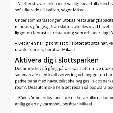
– Vi eftersträvar enkla men väldigt smakfulla lunchrä
sofistikerade till kvällen, säger Mikael.
Under sommarsäsongen utökas restaurangkapacite
minuters gångväg från slottet, alldeles invid havet i 
ligger en fantastisk restaurang som erbjuder dagsfärs
– Det är en härlig kontrast till slottet att sitta här
utanför dörren, berättar Mikael.
Aktivera dig i slottsparken
Det är mycket på gång på Örenäs slott nu. De utöka
sommarcafé med kvällsservering och bygger en bar i 
paddelbana med havsutsikt ska byggas i slottsparke
room”. Dessutom ska hela det redan så populära po
– Både vår befintliga pool och de heta källorna k
anlägga en ny varmpool, berättar Mikael.