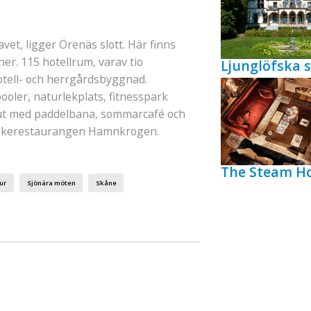
vet, ligger Örenäs slott. Här finns
er. 115 hotellrum, varav tio
Ljunglöfska s
otell- och herrgårdsbyggnad.
ooler, naturlekplats, fitnesspark
t ut med paddelbana, sommarcafé och
iskerestaurangen Hamnkrogen.
The Steam Ho
ur
Sjönära möten
Skåne