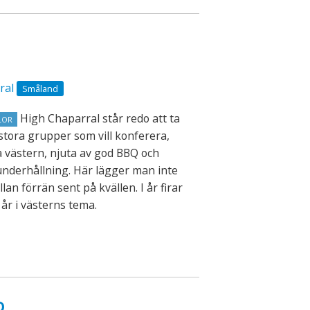
ral
Småland
High Chaparral står redo att ta
LOR
 stora grupper som vill konferera,
a västern, njuta av god BBQ och
nderhållning. Här lägger man inte
lan förrän sent på kvällen. I år firar
 år i västerns tema.
o