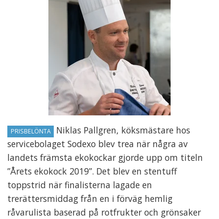
Niklas Pallgren, köksmästare hos
PRISBELÖNTA
servicebolaget Sodexo blev trea när några av
landets främsta ekokockar gjorde upp om titeln
”Årets ekokock 2019”. Det blev en stentuff
toppstrid när finalisterna lagade en
trerättersmiddag från en i förväg hemlig
råvarulista baserad på rotfrukter och grönsaker