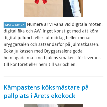
Numera är vi vana vid digitala möten,
MAT & DRYCK
digital fika och AW. Inget konstigt med att köra
digital jullunch eller julmiddag heller menar
Bryggarsalen och satsar därför på Julmatkassen.
Boka julkassen med Bryggarsalens goda,
hemlagade mat med julens smaker - för leverans
till kontoret eller hem till var och en.
Kämpastens köksmästare på
pallplats i Årets ekokock