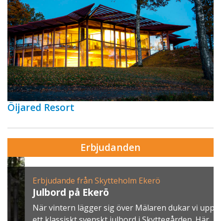
Öijared Resort
Erbjudanden
Erbjudande från Skytteholm Ekerö
Julbord på Ekerö
När vintern lägger sig över Mälaren dukar vi upp
ett klassiskt svenskt julbord i Skyttegården. Här