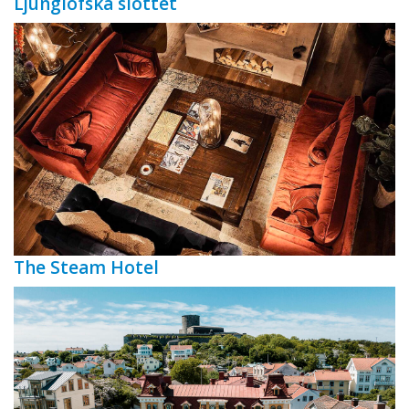
Ljunglöfska slottet
The Steam Hotel