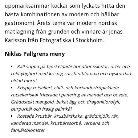
uppmärksammar kockar som lyckats hitta den
bästa kombinationen av modern och hållbar
gastronomi. Årets tema var modern nordisk
matlagning från grunden och vinnare är Jonas
Karlsson från Fotografiska i Stockholm.
Niklas Pallgrens meny
Kall soppa på björkeldade bondbönsskidor, örter och
rökt yoghurt med krispig zucchiniblomma och nyskördad
eldad morot
Krispig rotselleri, chili- och korianderfröpicklade
rotselleriskal friterade i panering av mandel och bovete.
Gräddstekt mangold, bakat ägg och dragonklorofyll,
purpurkål och frasig palmkål
Rostade krusbär, krusbärskaka, gräddmjölk, rån,
kanderad mandel, krusbärssorbé, verbena och
fänkålsblomster