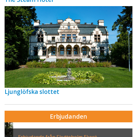
Ljunglöfska slottet
Erbjudanden
Erbjudande från Skytteholm Ekerö