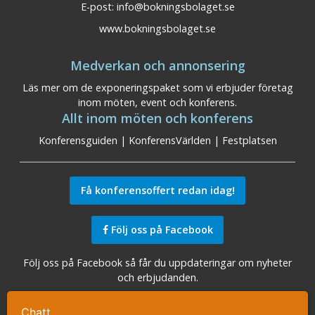
E-post:
info@bokningsbolaget.se
www.bokningsbolaget.se
Medverkan och annonsering
Läs mer om de exponeringspaket som vi erbjuder företag
inom möten, event och konferens.
Allt inom möten och konferens
Konferensguiden
|
KonferensVärlden
|
Festplatsen
Få konferensoffert redan idag!
Följ oss på Facebook
Följ oss på Facebook så får du uppdateringar om nyheter
och erbjudanden.
Sök konferensanläggningar
|
Konferens Stockholm
|
Konferens Arlanda
|
Konferens Göteborg
|
Konferens
Chatt
Ta kontakt