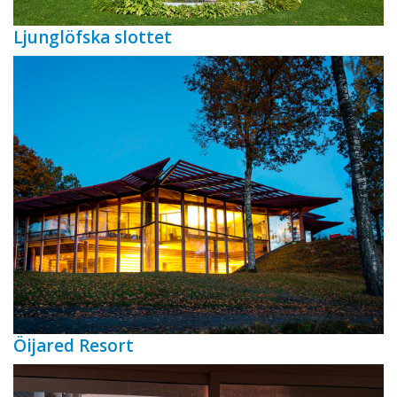
Ljunglöfska slottet
Öijared Resort