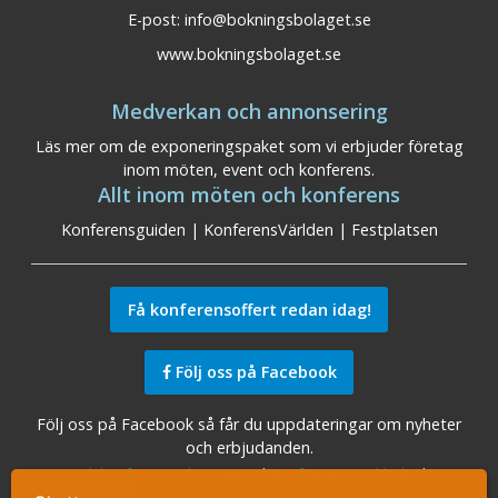
E-post:
info@bokningsbolaget.se
www.bokningsbolaget.se
Medverkan och annonsering
Läs mer om de exponeringspaket som vi erbjuder företag
inom möten, event och konferens.
Allt inom möten och konferens
Konferensguiden
|
KonferensVärlden
|
Festplatsen
Få konferensoffert redan idag!
Följ oss på Facebook
Följ oss på Facebook så får du uppdateringar om nyheter
och erbjudanden.
Sök konferensanläggningar
|
Konferens Stockholm
|
Konferens Arlanda
|
Konferens Göteborg
|
Konferens