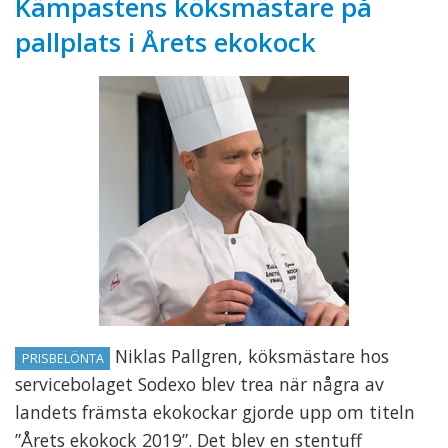
Kämpastens köksmästare på
pallplats i Årets ekokock
Niklas Pallgren, köksmästare hos
PRISBELÖNTA
servicebolaget Sodexo blev trea när några av
landets främsta ekokockar gjorde upp om titeln
”Årets ekokock 2019”. Det blev en stentuff