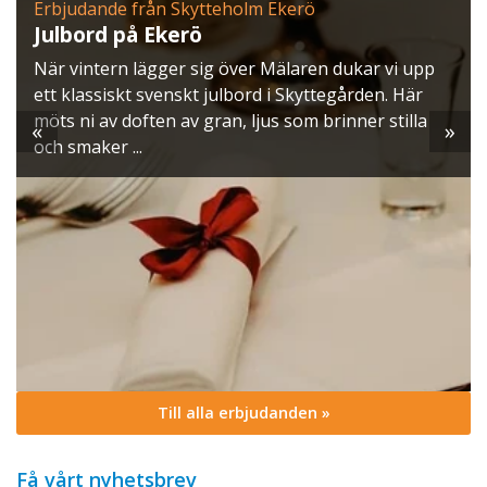
Erbjudande från Skytteholm Ekerö
Julbord på Ekerö
När vintern lägger sig över Mälaren dukar vi upp
ett klassiskt svenskt julbord i Skyttegården. Här
möts ni av doften av gran, ljus som brinner stilla
«
»
och smaker ...
Till alla erbjudanden »
Få vårt nyhetsbrev