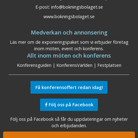
E-post:
info@bokningsbolaget.se
www.bokningsbolaget.se
Medverkan och annonsering
Läs mer om de exponeringspaket som vi erbjuder företag
inom möten, event och konferens.
Allt inom möten och konferens
Konferensguiden
|
KonferensVärlden
|
Festplatsen
Få konferensoffert redan idag!
Följ oss på Facebook
Följ oss på Facebook så får du uppdateringar om nyheter
och erbjudanden.
Sök konferensanläggningar
|
Konferens Stockholm
|