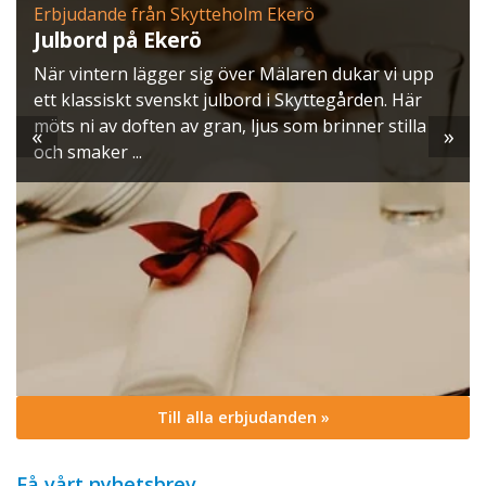
Erbjudande från Skytteholm Ekerö
Julbord på Ekerö
När vintern lägger sig över Mälaren dukar vi upp
ett klassiskt svenskt julbord i Skyttegården. Här
möts ni av doften av gran, ljus som brinner stilla
«
»
och smaker ...
Till alla erbjudanden »
Få vårt nyhetsbrev