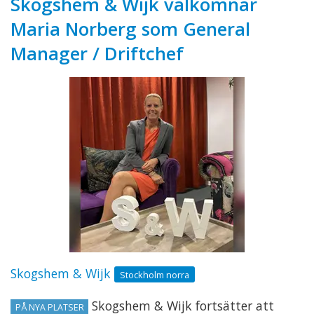
Skogshem & Wijk välkomnar
Maria Norberg som General
Manager / Driftchef
Skogshem & Wijk
Stockholm norra
Skogshem & Wijk fortsätter att
PÅ NYA PLATSER