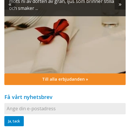
möts ni av doften av gran, ljus som brinner stilla
«
»
och smaker ...
Till alla erbjudanden »
Få vårt nyhetsbrev