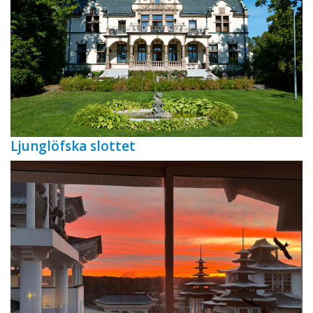
Ljunglöfska slottet