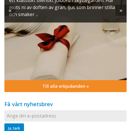
ett klassiskt svenskt julbord i Skyttegården. Här
möts ni av doften av gran, ljus som brinner stilla
«
»
och smaker ...
Till alla erbjudanden »
Få vårt nyhetsbrev