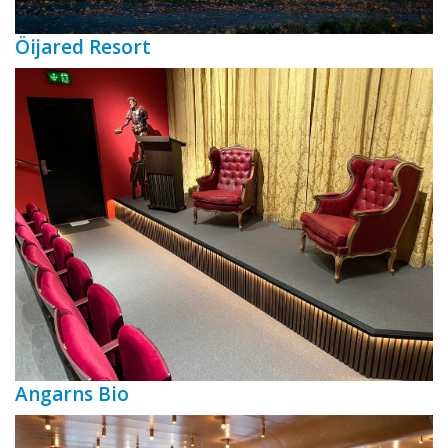
Öijared Resort
Angarns Bio