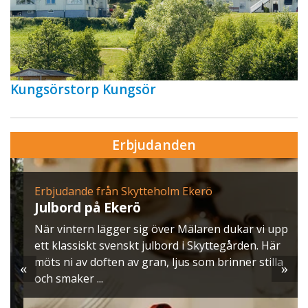
Kungsörstorp Kungsör
Erbjudanden
Erbjudande från Skytteholm Ekerö
Julbord på Ekerö
När vintern lägger sig över Mälaren dukar vi upp
ett klassiskt svenskt julbord i Skyttegården. Här
möts ni av doften av gran, ljus som brinner stilla
«
»
och smaker ...