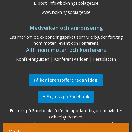
E-post:
info@bokningsbolaget.se
www.bokningsbolaget.se
Medverkan och annonsering
Läs mer om de exponeringspaket som vi erbjuder företag
inom möten, event och konferens.
Allt inom möten och konferens
Konferensguiden
|
KonferensVärlden
|
Festplatsen
Få konferensoffert redan idag!
Följ oss på Facebook
Följ oss på Facebook så får du uppdateringar om nyheter
och erbjudanden.
Sök konferensanläggningar
|
Konferens Stockholm
|
Konferens Arlanda
|
Konferens Göteborg
|
Konferens
Chatt