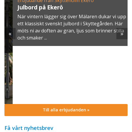
Erbjudande från Skytteholm Ekerö
Julbord på Ekerö
När vintern lägger sig över Mälaren dukar vi upp
ett klassiskt svenskt julbord i Skyttegården. Här
möts ni av doften av gran, ljus som brinner stilla
«
»
och smaker ...
Till alla erbjudanden »
Få vårt nyhetsbrev