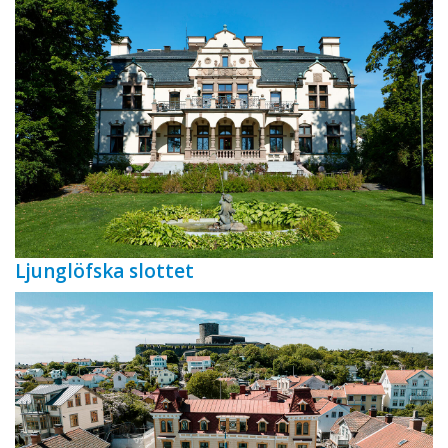
Ljunglöfska slottet