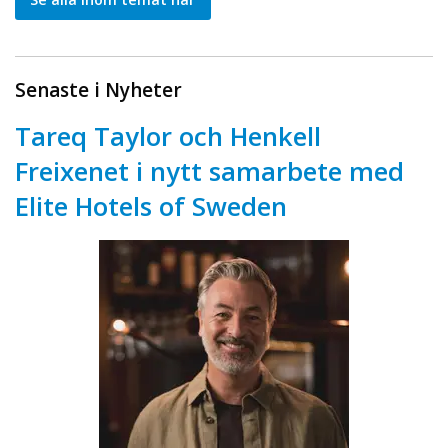
Senaste i Nyheter
Tareq Taylor och Henkell
Freixenet i nytt samarbete med
Elite Hotels of Sweden