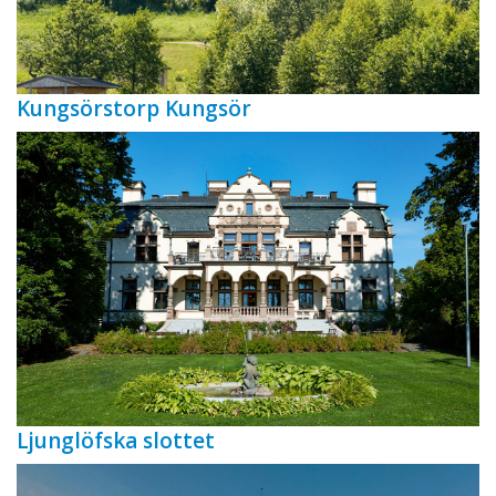
Kungsörstorp Kungsör
Ljunglöfska slottet