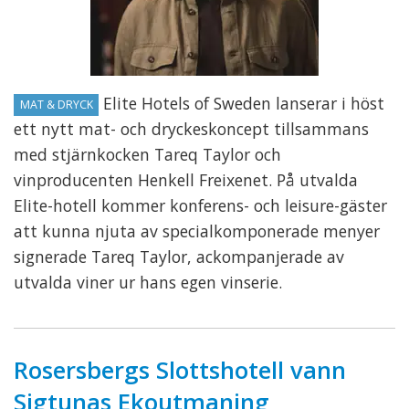
Elite Hotels of Sweden lanserar i höst
MAT & DRYCK
ett nytt mat- och dryckeskoncept tillsammans
med stjärnkocken Tareq Taylor och
vinproducenten Henkell Freixenet. På utvalda
Elite-hotell kommer konferens- och leisure-gäster
att kunna njuta av specialkomponerade menyer
signerade Tareq Taylor, ackompanjerade av
utvalda viner ur hans egen vinserie.
Rosersbergs Slottshotell vann
Sigtunas Ekoutmaning