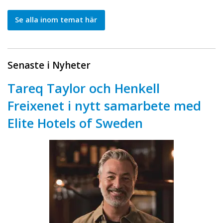
Se alla inom temat här
Senaste i Nyheter
Tareq Taylor och Henkell
Freixenet i nytt samarbete med
Elite Hotels of Sweden