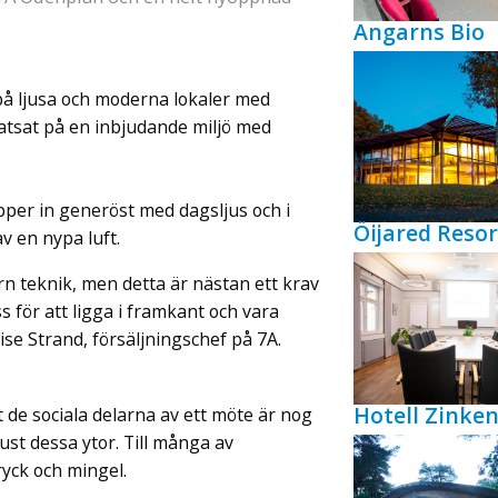
Angarns Bio
å ljusa och moderna lokaler med
satsat på en inbjudande miljö med
er in generöst med dagsljus och i
Öijared Resor
v en nypa luft.
rn teknik, men detta är nästan ett krav
s för att ligga i framkant och vara
se Strand, försäljningschef på 7A.
Hotell Zink
t de sociala delarna av ett möte är nog
ust dessa ytor. Till många av
ryck och mingel.