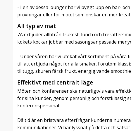
- I en av dessa lounger har vi byggt upp en bar- och
provningar eller för mötet som önskar en mer kreati
All typ av mat
7A erbjuder alltifrån frukost, lunch och trerättersmi
kökets kockar jobbar med säsongsanpassade menyer
- Under våren har vi utökat vårt sortiment på våra f
till att erbjuda något för alla smaker. Förutom klas
tilltugg, skuren färsk frukt, energigivande smoothies
Effektivt med centralt läge
Möten och konferenser ska naturligtvis vara effektiv
för sina kunder, genom personlig och förstklassig 
konferenspersonal.
Då tid är en bristvara efterfrågar kunderna numera
kommunikationer. Vi har lyssnat på detta och satsat 