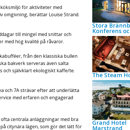
 köksmiljö för aktiviteter med
v omgivning, berättar Louise Strand.
Stora Bränn
Konferens oc
ddagar till mingel med snittar och
 med hög kvalité på råvaror.
ikabufféer, från den klassiska bullen
siska bakverk serveras även salta
 och självklart ekologiskt kaffe/te.
The Steam Ho
a och 7A strävar efter att underlätta
service med erfaren och engagerad
 ofta centrala anläggningar med bra
Grand Hotel
på citynära lägen, som gör det lätt för
Marstrand