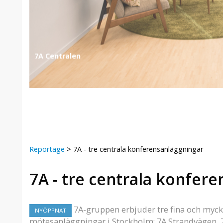
7A Odenplan
Reportage
>
7A - tre centrala konferensanläggningar
7A - tre centrala konfer
7A-gruppen erbjuder tre fina och myck
NYÖPPNAT
mötesanläggningar i Stockholm: 7A Strandvägen, 