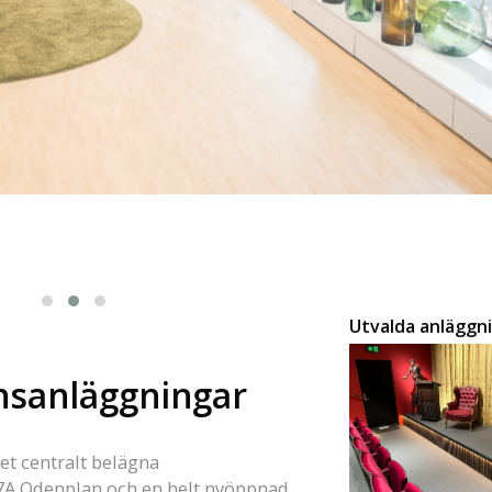
Utvalda anläggn
ensanläggningar
et centralt belägna
7A Odenplan och en helt nyöppnad