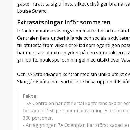
gästerna att ta sig till oss, vilket också ger bra nä
Louise Strand.
Extrasatsningar inför sommaren
Inför kommande säsongs sommarfester och – därefte
Centralen flera underhållande och sociala aktivitete
till att testa fram vilken choklad som egentligen pass
har man satsat extra mycket på den stora takterras
grillbuffé, boulespel och mingel med utsikt över Vas
Och 7A Strandvägen kontrar med sin unika utsikt ö
Skärgårdsbåtarna - varför inte boka upp en RIB-b
Fakta:
- 7A Centralen har ett flertal konferenslokaler 
för upp till 150 personer i biosittning. Vid större
300 personer.
- Anläggningen 7A Odenplan har störst kapacitet a