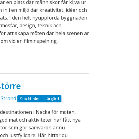
är en plats där människor får kliva ur
in i en miljö där kreativitet, idéer och
lats. I den helt nyuppförda byggnaden
mosfär, design, teknik och
för att skapa möten där hela scenen är
som vid en filminspelning.
större
 Strand
Stockholms skärgård
destinationen i Nacka för möten,
god mat och aktiviteter har fått nya
ytor som gör samvaron ännu
och lustfylldare. Här hittar du