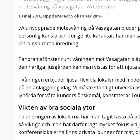
mötesvåning på Vasagatan, 7A Centralen.
13 maj 2016, uppdaterad: 5 oktober 2016
7A:s nyöppnade mötesvåning på Vasagatan bjuder p
personlig känsla och, för ge lite karaktär, har man 
retroinspirerad inredning.
Panoramafönster runt våningen mot Vasagatan släpp
den härliga ljusgården kan man vistas för att njuta a
- Våningen erbjuder ljusa, flexibla lokaler med mode
på en anläggning idag. Vi måste ständigt utveckla os
lyhörda för våra kunders önskemål, konstaterar Loui
Vikten av bra sociala ytor
I planeringen av lokalerna har man tagit fasta på at
så viktiga och man har därför lagt mycket fokus vid j
konferenslokalerna finns privata lounger för mat, d