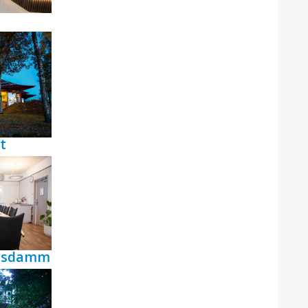
t
ensdamm