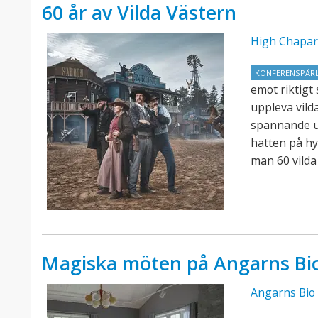
60 år av Vilda Västern
High Chapar
KONFERENSPÄR
emot riktigt
uppleva vild
spännande u
hatten på hyl
man 60 vilda
Magiska möten på Angarns Bi
Angarns Bio