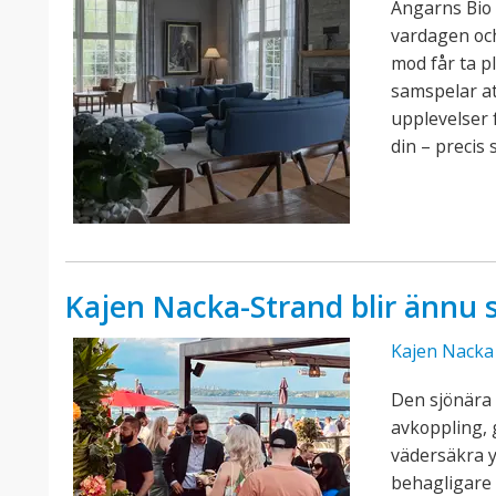
Angarns Bio 
vardagen och 
mod får ta p
samspelar at
upplevelser 
din – precis 
Kajen Nacka-Strand blir ännu 
Kajen Nacka
Den sjönära 
avkoppling, 
vädersäkra 
behagligare 