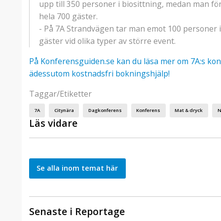
upp till 350 personer i biosittning, medan man f
hela 700 gäster.
- På 7A Strandvägen tar man emot 100 personer i
gäster vid olika typer av större event.
På Konferensguiden.se kan du läsa mer om 7A:s kon
ädessutom kostnadsfri bokningshjälp!
Taggar/Etiketter
7A
Citynära
Dagkonferens
Konferens
Mat & dryck
N
Läs vidare
Se alla inom temat här
Senaste i Reportage