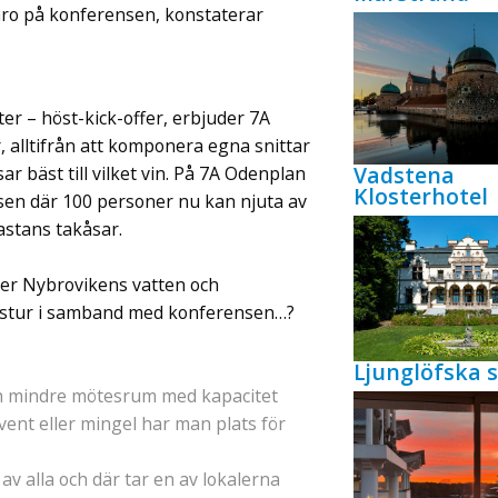
rvaro på konferensen, konstaterar
r – höst-kick-offer, erbjuder 7A
r, alltifrån att komponera egna snittar
Vadstena
ar bäst till vilket vin. På 7A Odenplan
Klosterhotel
sen där 100 personer nu kan njuta av
astans takåsar.
ver Nybrovikens vatten och
åtstur i samband med konferensen…?
Ljunglöfska s
och mindre mötesrum med kapacitet
 event eller mingel har man plats för
v alla och där tar en av lokalerna