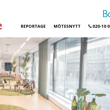
REPORTAGE
MÖTESNYTT
020-10 0
Erbjudande från Åhus Seaside
Erbjudande från Gråb
Hela Gråbogårde
SPA & Konferens
teamet – glampin
Åhus Seaside Take
skogen ingår
Over erbjudande
Samla teamet för två
Ta över ett helt hotell. På
konferensdagar med
stranden i Åhus. För grupper
övernattning i privat s
erbjuder vi en full abonnering
skogsmiljö, endast 30
av Åhus Seaside SPA &
minuter från Göteborg
Konferens. Under er vistelse är
bokar vårt konferensp
hela hotellet ert ...
ingår äv ...