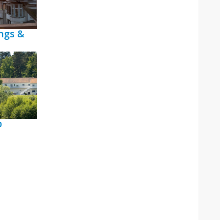
ngs &
p