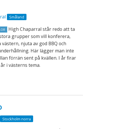
ral
Småland
High Chaparral står redo att ta
LOR
 stora grupper som vill konferera,
a västern, njuta av god BBQ och
nderhållning. Här lägger man inte
lan förrän sent på kvällen. I år firar
 år i västerns tema.
o
Stockholm norra