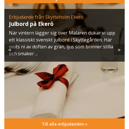
kytteholm Ekerö
Erbjudande från Ulfsu
rö
Konferens med ju
 sig över Mälaren dukar vi upp
Ulfsunda Slott bjuder i
kt julbord i Skyttegården. Här
möten möter magi, och
v gran, ljus som brinner stilla
finess.
«
»
Till alla erbjudanden »