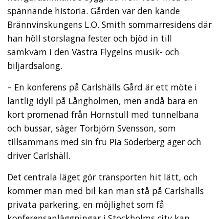
spännande historia. Gården var den kände
Brännvinskungens L.O. Smith sommarresidens där
han höll storslagna fester och bjöd in till
samkväm i den Västra Flygelns musik- och
biljardsalong.
– En konferens på Carlshälls Gård är ett möte i
lantlig idyll på Långholmen, men ändå bara en
kort promenad från Hornstull med tunnelbana
och bussar, säger Torbjörn Svensson, som
tillsammans med sin fru Pia Söderberg äger och
driver Carlshäll.
Det centrala läget gör transporten hit lätt, och
kommer man med bil kan man stå på Carlshälls
privata parkering, en möjlighet som få
konferensanläggningar i Stockholms city kan