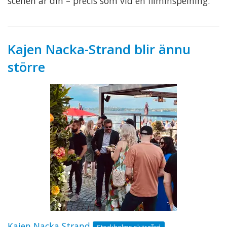
scenen är din – precis som vid en filminspelning.
Kajen Nacka-Strand blir ännu
större
Kajen Nacka Strand