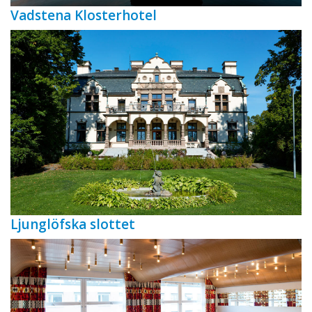
Vadstena Klosterhotel
Ljunglöfska slottet