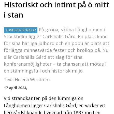
Historiskt och intimt på ö mitt
i stan
På gröna, sköna Långholmen i
KONFERENSPÄRLOR
Stockholm ligger Carlshälls Gård. En plats känd
för sina härliga julbord och en populär plats att
förlägga minnesvärda fester och bröllop på. Nu
slår Carlshälls Gård ett slag för sina
konferensmöjligheter – ta chansen att mötas i
en stämningsfull och historisk miljö.
Text: Helena Wikström
17 april 2024,
Vid strandkanten på den lummiga ön
Långholmen ligger Carlshälls Gård, en vacker vit
herrgårdsliknande byggnad från 1837 med en