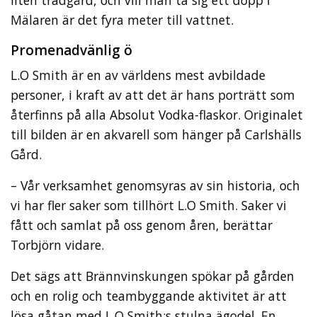
liten trädgård, och vill man ta sig ett dopp i
Mälaren är det fyra meter till vattnet.
Promenadvänlig ö
L.O Smith är en av världens mest avbildade
personer, i kraft av att det är hans porträtt som
återfinns på alla Absolut Vodka-flaskor. Originalet
till bilden är en akvarell som hänger på Carlshälls
Gård.
– Vår verksamhet genomsyras av sin historia, och
vi har fler saker som tillhört L.O Smith. Saker vi
fått och samlat på oss genom åren, berättar
Torbjörn vidare.
Det sägs att Brännvinskungen spökar på gården
och en rolig och teambyggande aktivitet är att
lösa gåtan med L.O Smith:s stulna ägodel. En