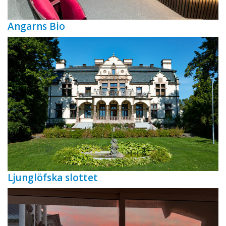
Angarns Bio
Ljunglöfska slottet