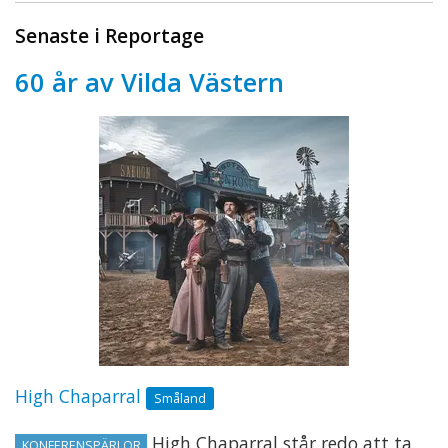
Senaste i Reportage
60 år av Vilda Västern
High Chaparral
Småland
High Chaparral står redo att ta
KONFERENSPÄRLOR