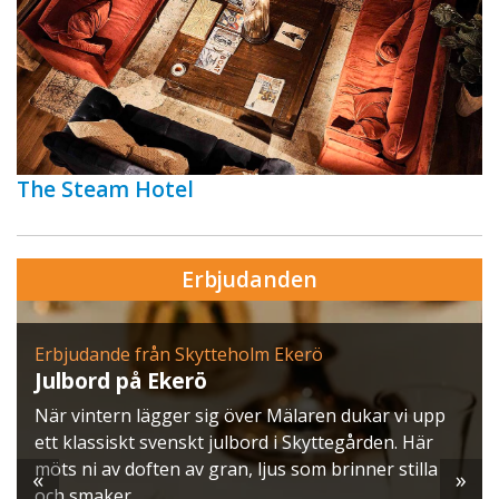
The Steam Hotel
Erbjudanden
Erbjudande från Ulfsunda slott
Konferens med julbord
Ulfsunda Slott bjuder in till en vinterupplevelse där
möten möter magi, och julens smaker får fransk
finess.
«
»