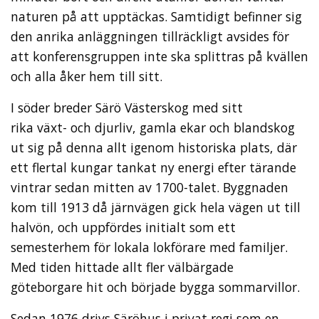
naturen på att upptäckas. Samtidigt befinner sig
den anrika anläggningen tillräckligt avsides för
att konferensgruppen inte ska splittras på kvällen
och alla åker hem till sitt.
I söder breder Särö Västerskog med sitt
rika växt- och djurliv, gamla ekar och blandskog
ut sig på denna allt igenom historiska plats, där
ett flertal kungar tankat ny energi efter tärande
vintrar sedan mitten av 1700-talet. Byggnaden
kom till 1913 då järnvägen gick hela vägen ut till
halvön, och uppfördes initialt som ett
semesterhem för lokala lokförare med familjer.
Med tiden hittade allt fler välbärgade
göteborgare hit och började bygga sommarvillor.
Sedan 1976 drivs Säröhus i privat regi som en