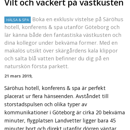
Vilt och vackert på västkusten
Boka en exklusiv vistelse på Säröhus
HÄLSA & SPA
hotell, konferens & spa utanför Göteborg och
lär känna både den fantastiska västkusten och
dina kollegor under bekväma former. Med en
makalös utsikt över skärgårdens kala klippor
och salta blå vatten befinner du dig på en
naturskön första parkett.
21 mars 2019,
Säröhus hotell, konferens & spa är perfekt
placerat ur flera hänseenden. Avståndet till
storstadspulsen och olika typer av
kommunikationer i Göteborg är cirka 20 bekväma
minuter, flygplatsen Landvetter ligger bara 45
minuter bort och direkt utanför dörren väntar