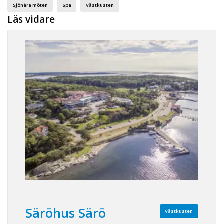
Sjönära möten
Spa
Västkusten
Läs vidare
Säröhus Särö
Västkusten