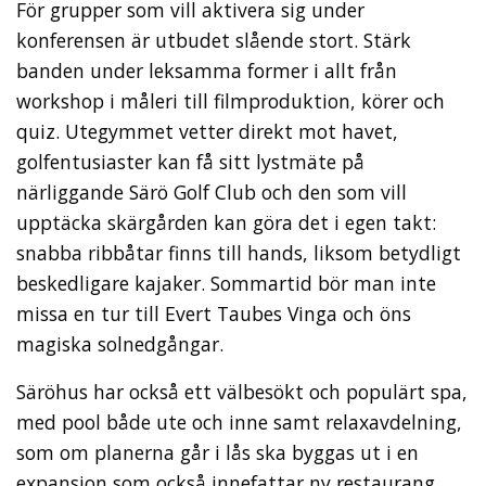
För grupper som vill aktivera sig under
konferensen är utbudet slående stort. Stärk
banden under leksamma former i allt från
workshop i måleri till filmproduktion, körer och
quiz. Utegymmet vetter direkt mot havet,
golfentusiaster kan få sitt lystmäte på
närliggande Särö Golf Club och den som vill
upptäcka skärgården kan göra det i egen takt:
snabba ribbåtar finns till hands, liksom betydligt
beskedligare kajaker. Sommartid bör man inte
missa en tur till Evert Taubes Vinga och öns
magiska solnedgångar.
Säröhus har också ett välbesökt och populärt spa,
med pool både ute och inne samt relaxavdelning,
som om planerna går i lås ska byggas ut i en
expansion som också innefattar ny restaurang