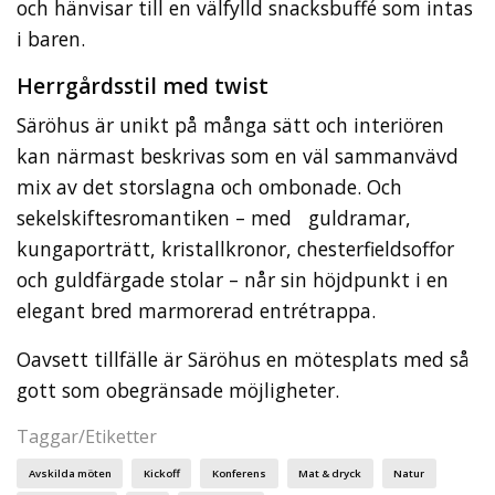
och hänvisar till en välfylld snacksbuffé som intas
i baren.
Herrgårdsstil med twist
Säröhus är unikt på många sätt och interiören
kan närmast beskrivas som en väl sammanvävd
mix av det storslagna och ombonade. Och
sekelskiftesromantiken – med guldramar,
kungaporträtt, kristallkronor, chesterfieldsoffor
och guldfärgade stolar – når sin höjdpunkt i en
elegant bred marmorerad entrétrappa.
Oavsett tillfälle är Säröhus en mötesplats med så
gott som obegränsade möjligheter.
Taggar/Etiketter
Avskilda möten
Kickoff
Konferens
Mat & dryck
Natur