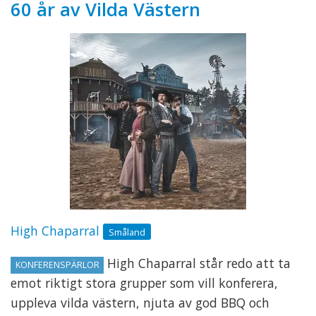
60 år av Vilda Västern
High Chaparral
Småland
High Chaparral står redo att ta
KONFERENSPÄRLOR
emot riktigt stora grupper som vill konferera,
uppleva vilda västern, njuta av god BBQ och