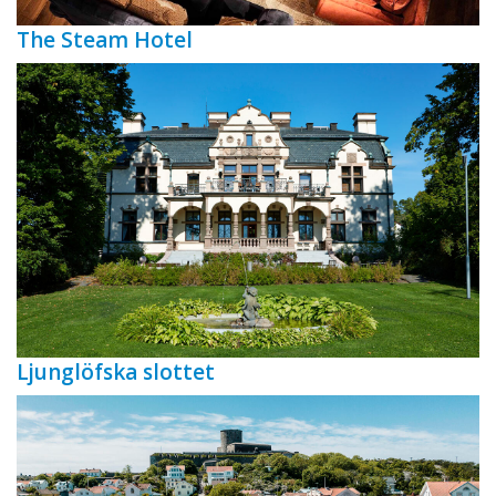
The Steam Hotel
Ljunglöfska slottet