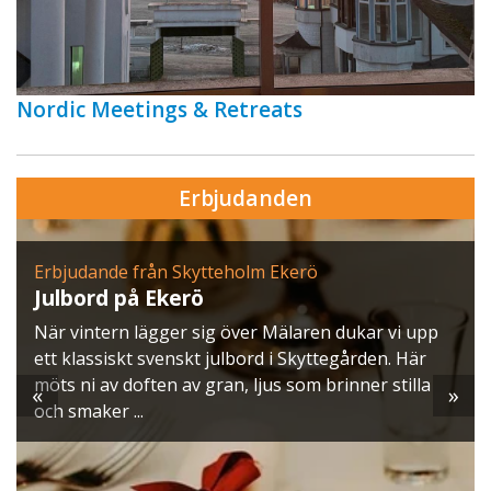
Nordic Meetings & Retreats
Erbjudanden
Erbjudande från Skytteholm Ekerö
Julbord på Ekerö
När vintern lägger sig över Mälaren dukar vi upp
ett klassiskt svenskt julbord i Skyttegården. Här
möts ni av doften av gran, ljus som brinner stilla
«
»
och smaker ...