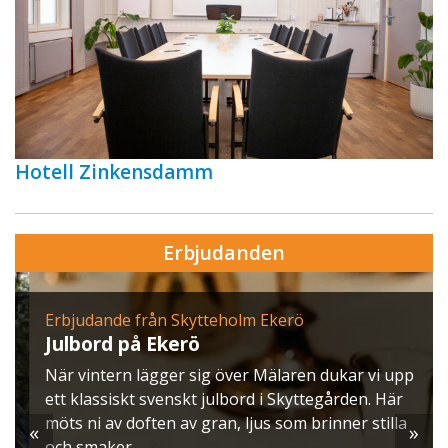
Hotell Zinkensdamm
Erbjudanden
Erbjudande från Skytteholm Ekerö
Julbord på Ekerö
När vintern lägger sig över Mälaren dukar vi upp
ett klassiskt svenskt julbord i Skyttegården. Här
möts ni av doften av gran, ljus som brinner stilla
«
»
och smaker ...