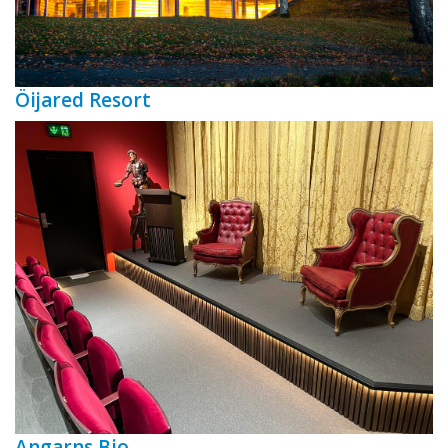
Öijared Resort
Angarns Bio