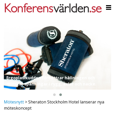
Ergoplatikudden förbättrar hållningen och
minskar spänningar i rygg, axlar och nacke.
Mötesnytt
>
Sheraton Stockholm Hotel lanserar nya
möteskoncept