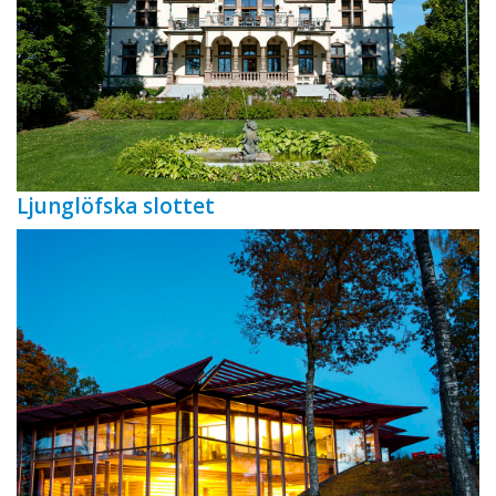
Ljunglöfska slottet