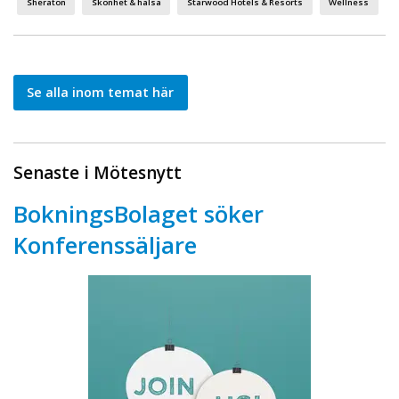
Sheraton
Skönhet & hälsa
Starwood Hotels & Resorts
Wellness
Se alla inom temat här
Senaste i Mötesnytt
BokningsBolaget söker
Konferenssäljare