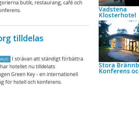
gorierna butik, restaurang, café och
Vadstena
konferens.
Klosterhotel
rg tilldelas
I strävan att ständigt förbättra
MILJÖ
Stora Bränn
har hotellet nu tilldelats
Konferens oc
gen Green Key - en internationell
g för hotell och konferens.