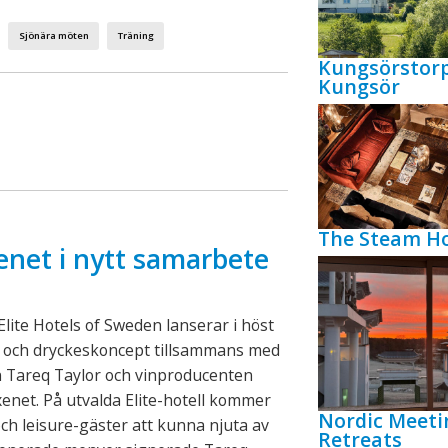
Sjönära möten
Träning
Kungsörstor
Kungsör
The Steam Ho
enet i nytt samarbete
lite Hotels of Sweden lanserar i höst
- och dryckeskoncept tillsammans med
n Tareq Taylor och vinproducenten
xenet. På utvalda Elite-hotell kommer
Nordic Meeti
ch leisure-gäster att kunna njuta av
Retreats