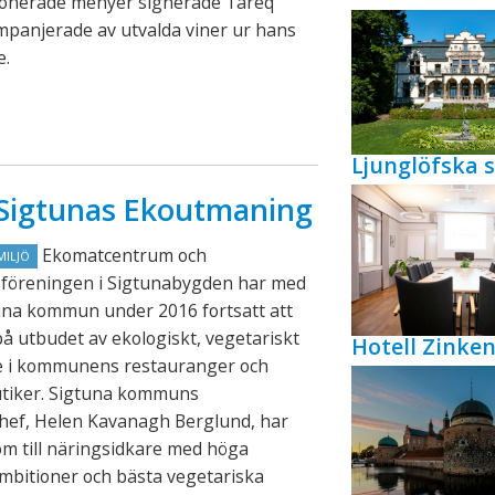
onerade menyer signerade Tareq
mpanjerade av utvalda viner ur hans
e.
Ljunglöfska s
n Sigtunas Ekoutmaning
Ekomatcentrum och
MILJÖ
föreningen i Sigtunabygden har med
una kommun under 2016 fortsatt att
på utbudet av ekologiskt, vegetariskt
Hotell Zink
de i kommunens restauranger och
utiker. Sigtuna kommuns
chef, Helen Kavanagh Berglund, har
lom till näringsidkare med höga
mbitioner och bästa vegetariska