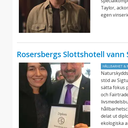
specialkomp
Taylor, acko
egen vinseri
Rosersbergs Slottshotell van
HÅLLBARHET & 
Naturskydds
stöd av Sigt
sätta fokus 
och Fairtra
livsmedelsb
hållbarhets
delat ut dip
ekologiska a