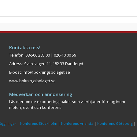
Kontakta oss!
Telefon: 08-506 285 00 | 020-10 00 59
Adress: Svärdvägen 11, 182 33 Danderyd
E-post:
info@bokningsbolaget.se
www.bokningsbolaget.se
Medverkan och annonsering
Läs mer om de exponeringspaket som vi erbjuder företag inom
möten, event och konferens.
äggningar
|
Konferens Stockholm
|
Konferens Arlanda
|
Konferens Göteborg
|