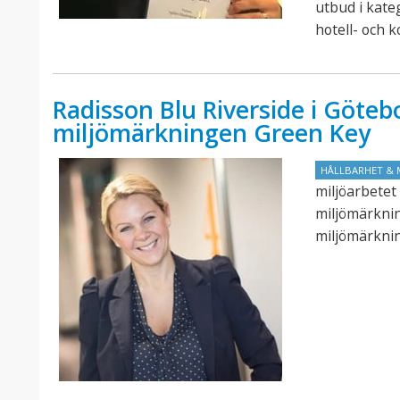
utbud i kate
hotell- och 
Radisson Blu Riverside i Götebo
miljömärkningen Green Key
HÅLLBARHET & 
miljöarbetet 
miljömärknin
miljömärknin