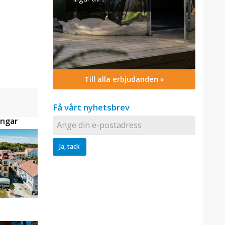
Till alla erbjudanden »
Få vårt nyhetsbrev
ingar