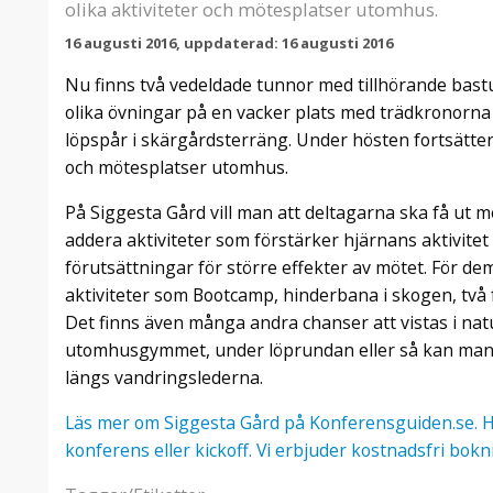
olika aktiviteter och mötesplatser utomhus.
16 augusti 2016, uppdaterad: 16 augusti 2016
Nu finns två vedeldade tunnor med tillhörande bastu
olika övningar på en vacker plats med trädkronorna
löpspår i skärgårdsterräng. Under hösten fortsätt
och mötesplatser utomhus.
På Siggesta Gård vill man att deltagarna ska få ut 
addera aktiviteter som förstärker hjärnans aktivitet
förutsättningar för större effekter av mötet. För dem
aktiviteter som Bootcamp, hinderbana i skogen, två 
Det finns även många andra chanser att vistas i natu
utomhusgymmet, under löprundan eller så kan man
längs vandringslederna.
Läs mer om Siggesta Gård på Konferensguiden.se. H
konferens eller kickoff. Vi erbjuder kostnadsfri bokn