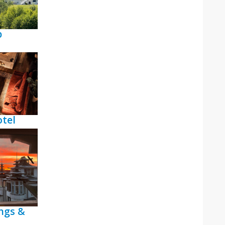
p
tel
ngs &