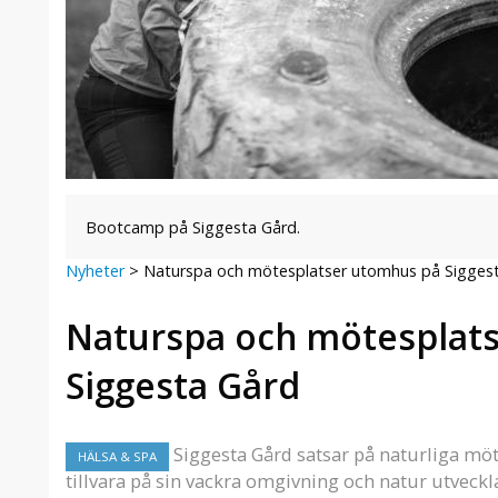
Bootcamp på Siggesta Gård.
Nyheter
>
Naturspa och mötesplatser utomhus på Sigges
Naturspa och mötesplat
Siggesta Gård
Siggesta Gård satsar på naturliga möte
HÄLSA & SPA
tillvara på sin vackra omgivning och natur utveck