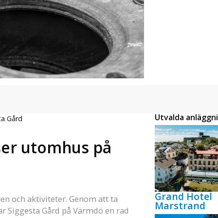
Utvalda anläggn
ta Gård
ser utomhus på
Grand Hotel
n och aktiviteter. Genom att ta
Marstrand
lar Siggesta Gård på Värmdö en rad