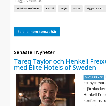
Taggar/Etiketter
Aktivitetskonferens
Kickoff
Miljö
Natur
Siggesta Gård
Se alla inom temat här
Senaste i Nyheter
Tareq Taylor och Henkell Freix
med Elite Hotels of Sweden
E
MAT & DRYCK
ett nytt mat
stjärnkocke
Henkell Frei
konferens- o