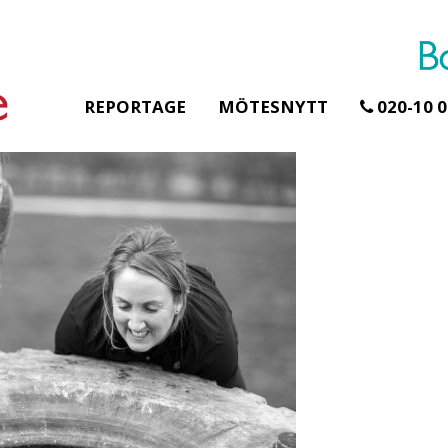
REPORTAGE
MÖTESNYTT
020-10 0
Erbjudande från Åhus Seaside
Erbjudande frå
Hela Gråbog
SPA & Konferens
teamet – gl
Åhus Seaside Take
skogen ingå
Over erbjudande
Samla teamet fö
Ta över ett helt hotell. På
konferensdagar
stranden i Åhus. För grupper
övernattning i pr
erbjuder vi en full abonnering
skogsmiljö, end
av Åhus Seaside SPA &
minuter från Göt
Konferens. Under er vistelse är
bokar vårt konf
hela hotellet ert ...
ingår äv ...