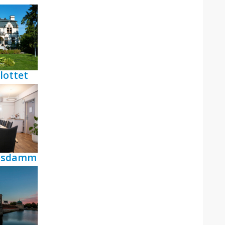
lottet
ensdamm