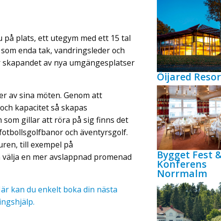
 på plats, ett utegym med ett 15 tal
 som enda tak, vandringsleder och
er skapandet av nya umgängesplatser
Öijared Resor
mer av sina möten. Genom att
 och kapacitet så skapas
 som gillar att röra på sig finns det
fotbollsgolfbanor och äventyrsgolf.
ren, till exempel på
Bygget Fest 
 välja en mer avslappnad promenad
Konferens
Norrmalm
är kan du enkelt boka din nästa
ingshjälp.