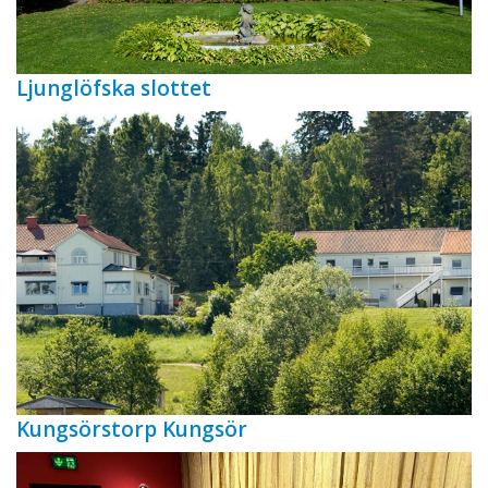
Ljunglöfska slottet
Kungsörstorp Kungsör