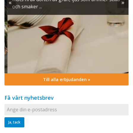
«
»
och smaker ...
Till alla erbjudanden »
Få vårt nyhetsbrev