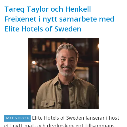
Tareq Taylor och Henkell
Freixenet i nytt samarbete med
Elite Hotels of Sweden
Elite Hotels of Sweden lanserar i höst
MAT & DRYCK
ett nytt mat- och dryckeskoncept tillsammans