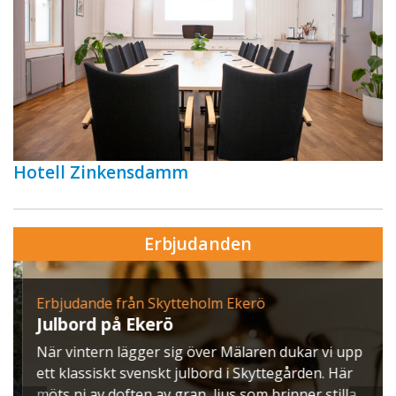
Hotell Zinkensdamm
Erbjudanden
Erbjudande från Skytteholm Ekerö
Julbord på Ekerö
När vintern lägger sig över Mälaren dukar vi upp
ett klassiskt svenskt julbord i Skyttegården. Här
möts ni av doften av gran, ljus som brinner stilla