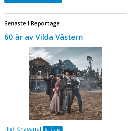
Senaste i Reportage
60 år av Vilda Västern
High Chaparral
Småland