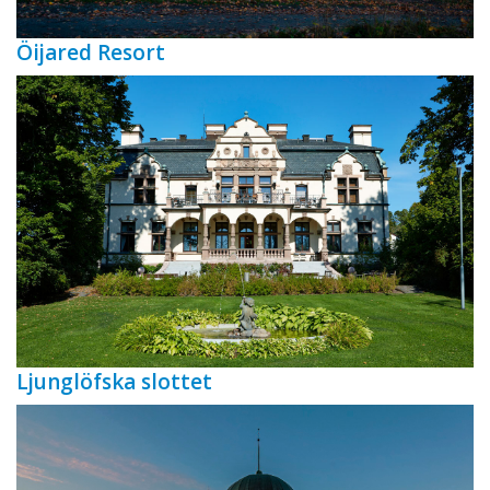
Öijared Resort
Ljunglöfska slottet