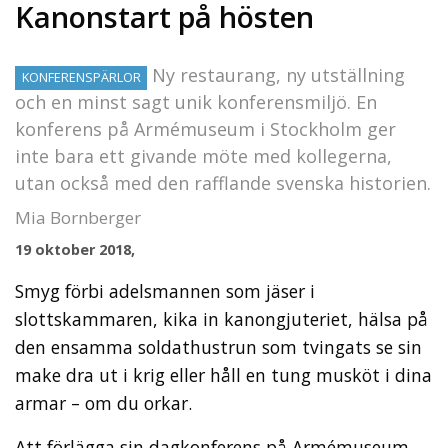
Kanonstart på hösten
Ny restaurang, ny utställning
KONFERENSPÄRLOR
och en minst sagt unik konferensmiljö. En
konferens på Armémuseum i Stockholm ger
inte bara ett givande möte med kollegerna,
utan också med den rafflande svenska historien.
Mia Bornberger
19 oktober 2018,
Smyg förbi adelsmannen som jäser i
slottskammaren, kika in kanongjuteriet, hälsa på
den ensamma soldathustrun som tvingats se sin
make dra ut i krig eller håll en tung musköt i dina
armar – om du orkar.
Att förlägga sin dagkonferens på Armémuseum