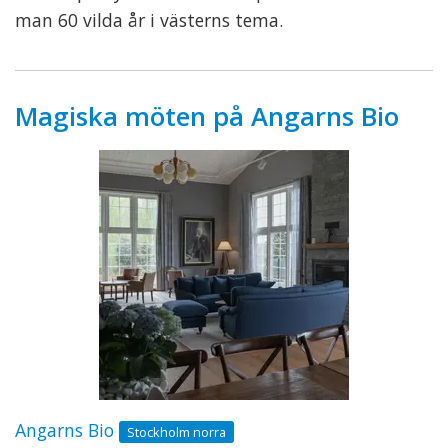
man 60 vilda år i västerns tema.
Magiska möten på Angarns Bio
Angarns Bio
Stockholm norra