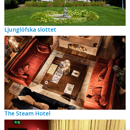
Ljunglöfska slottet
The Steam Hotel