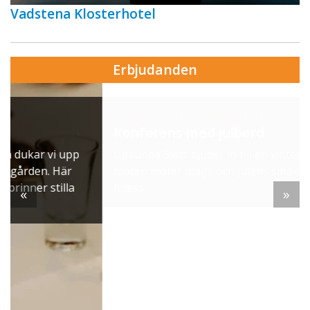
Vadstena Klosterhotel
Erbjudanden
Erbjudande från Ulfsunda slott
Konferens med julbord
Ulfsunda Slott bjuder in till en vinterupplevelse där
möten möter magi, och julens smaker får fransk
finess.
«
»