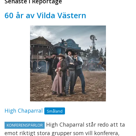
Senaste i Reportage
60 år av Vilda Västern
High Chaparral
Småland
High Chaparral står redo att ta
KONFERENSPÄRLOR
emot riktigt stora grupper som vill konferera,