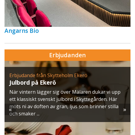
Angarns Bio
Erbjudanden
Erbjudande från Skytteholm Ekerö
Julbord på Ekerö
När vintern lägger sig över Mälaren dukar vi upp
ett klassiskt svenskt julbord i Skyttegården. Här
möts ni av doften av gran, ljus som brinner stilla
«
»
och smaker ...