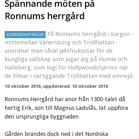
Spännande möten på
Ronnums herrgård
På Ronnums herrgård i Vargön -
KONFERENSPÄRLOR
mittemellan Vänersborg och Trollhättan -
anordnar man såväl jaktfrukostar för de
kungliga sällskap som jagar älg på Hunne och
Halleberg, som logi för Hollywoodstjärnor när
de filmar i närliggande Trollhättan med omnejd.
10 oktober 2016, uppdaterad: 10 oktober 2016
Ronnums Herrgård har anor från 1300-talet då
hertig Erik, son till Magnus Ladulås, lät uppföra
den ursprungliga byggnaden.
Gården brändes dock ned i det Nordiska