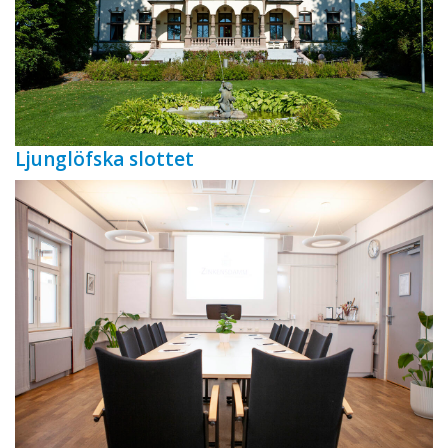
Ljunglöfska slottet