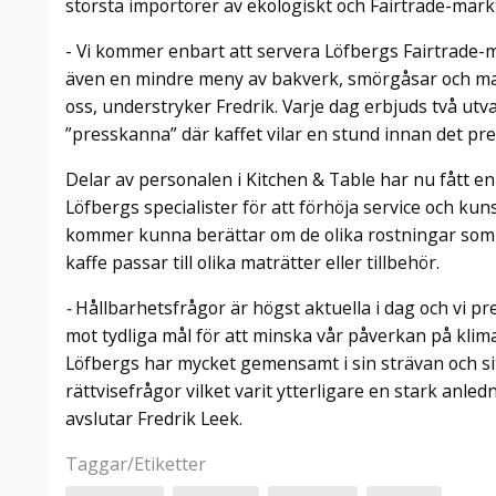
största importörer av ekologiskt och Fairtrade-märkt
- Vi kommer enbart att servera Löfbergs Fairtrade-m
även en mindre meny av bakverk, smörgåsar och matr
oss, understryker Fredrik. Varje dag erbjuds två utv
”presskanna” där kaffet vilar en stund innan det pre
Delar av personalen i Kitchen & Table har nu fått e
Löfbergs specialister för att förhöja service och kuns
kommer kunna berättar om de olika rostningar som s
kaffe passar till olika maträtter eller tillbehör.
-
Hållbarhetsfrågor är högst aktuella i dag och vi p
mot tydliga mål för att minska vår påverkan på klima
Löfbergs har mycket gemensamt i sin strävan och s
rättvisefrågor vilket varit ytterligare en stark anled
avslutar Fredrik Leek.
Taggar/Etiketter