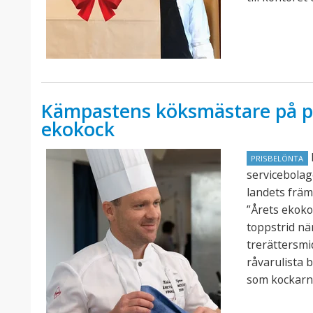
Kämpastens köksmästare på pal
ekokock
PRISBELÖNTA
servicebolag
landets främ
”Årets ekoko
toppstrid nä
trerättersmi
råvarulista 
som kockarna