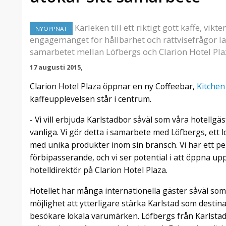
Kärleken till ett riktigt gott kaffe, vik
NYÖPPNAT
engagemanget för hållbarhet och rättvisefrågor la
samarbetet mellan Löfbergs och Clarion Hotel Pla
17 augusti 2015,
Clarion Hotel Plaza öppnar en ny Coffeebar,
Kitchen
kaffeupplevelsen står i centrum.
- Vi vill erbjuda Karlstadbor såväl som våra hotellgä
vanliga. Vi gör detta i samarbete med Löfbergs, ett l
med unika produkter inom sin bransch. Vi har ett p
förbipasserande, och vi ser potential i att öppna up
hotelldirektör på Clarion Hotel Plaza.
Hotellet har många internationella gäster såväl som
möjlighet att ytterligare stärka Karlstad som destin
besökare lokala varumärken. Löfbergs från Karlstad