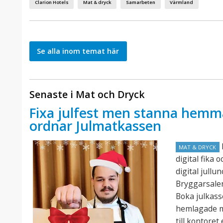
Clarion Hotels
Mat & dryck
Samarbeten
Värmland
Se alla inom temat här
Senaste i Mat och Dryck
Fixa julfest men stanna hemm
ordnar Julmatkassen
MAT & DRYCK
digital fika 
digital jullu
Bryggarsalen
Boka julkas
hemlagade m
till kontoret 