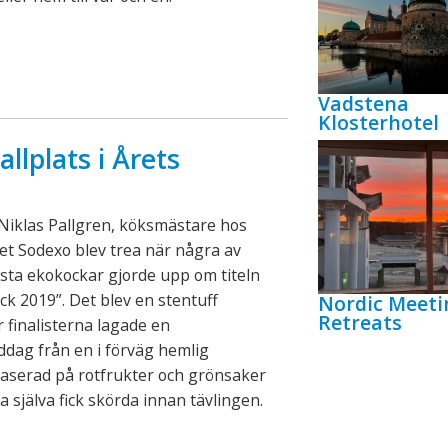
Vadstena
Klosterhotel
lplats i Årets
Niklas Pallgren, köksmästare hos
et Sodexo blev trea när några av
sta ekokockar gjorde upp om titeln
ck 2019”. Det blev en stentuff
Nordic Meeti
Retreats
r finalisterna lagade en
ddag från en i förväg hemlig
baserad på rotfrukter och grönsaker
 själva fick skörda innan tävlingen.