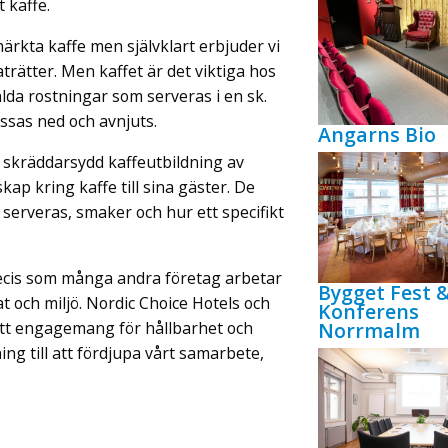
 kaffe.
ärkta kaffe men självklart erbjuder vi
ätter. Men kaffet är det viktiga hos
alda rostningar som serveras i en sk.
ssas ned och avnjuts.
Angarns Bio
n skräddarsydd kaffeutbildning av
kap kring kaffe till sina gäster. De
erveras, smaker och hur ett specifikt
recis som många andra företag arbetar
Bygget Fest 
t och miljö. Nordic Choice Hotels och
Konferens
Norrmalm
itt engagemang för hållbarhet och
ning till att fördjupa vårt samarbete,