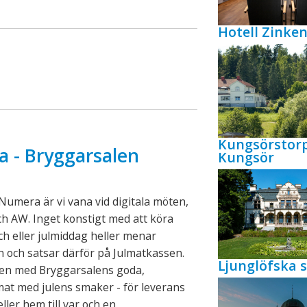
Hotell Zink
Kungsörstor
a - Bryggarsalen
Kungsör
Numera är vi vana vid digitala möten,
och AW. Inget konstigt med att köra
nch eller julmiddag heller menar
 och satsar därför på Julmatkassen.
Ljunglöfska s
sen med Bryggarsalens goda,
at med julens smaker - för leverans
eller hem till var och en.