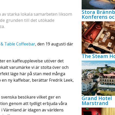
Stora Bränn
ten av starka lokala samarbeten liksom
Konferens oc
de grunden till det utökade
za.
 & Table Coffeebar
, den 19 augusti där
The Steam Ho
ster en kaffeupplevelse utöver det
okalt varumärke vi är stolta över och
erfekt läge här på stan med många
p en ny kaffebar, berättar Fredrik Leek,
 svenska besökare vilket ger en
Grand Hotel
Marstrand
ation genom att tydligt erbjuda våra
 i Värmland är idagen av världens