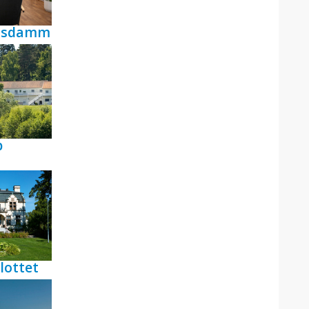
ensdamm
p
lottet