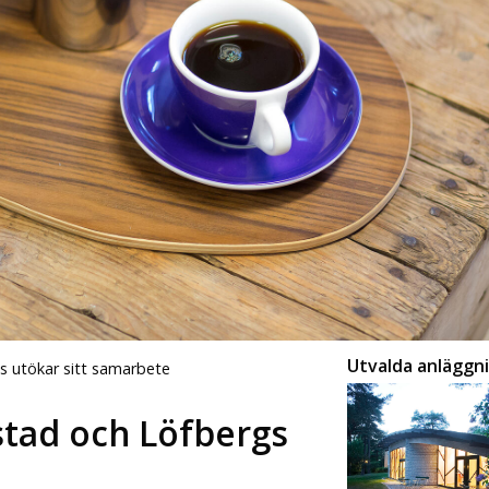
Utvalda anläggn
gs utökar sitt samarbete
lstad och Löfbergs