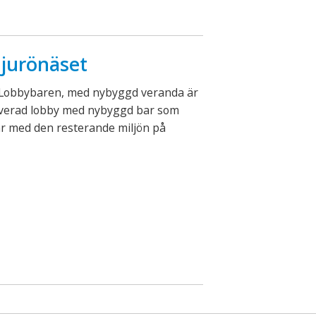
jurönäset
Lobbybaren, med nybyggd veranda är
overad lobby med nybyggd bar som
r med den resterande miljön på