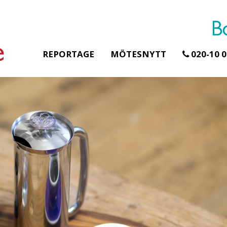
REPORTAGE
MÖTESNYTT
020-10 0
Erbjudande från Åhus Seaside
Erbjudande från Gr
Hela Gråbogård
SPA & Konferens
teamet – glamp
Åhus Seaside Take
skogen ingår
Over erbjudande
Samla teamet för tv
Ta över ett helt hotell. På
konferensdagar me
stranden i Åhus. För grupper
övernattning i privat
erbjuder vi en full abonnering
skogsmiljö, endast 
av Åhus Seaside SPA &
minuter från Götebor
Konferens. Under er vistelse är
bokar vårt konferen
hela hotellet ert ...
ingår äv ...