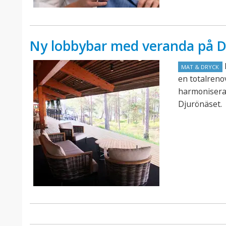
Ny lobbybar med veranda på D
MAT & DRYCK
en totalren
harmonisera
Djurönäset.