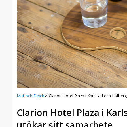
Mat och Dryck
>
Clarion Hotel Plaza i Karlstad och Löfber
Clarion Hotel Plaza i Kar
utökar sitt samarbete