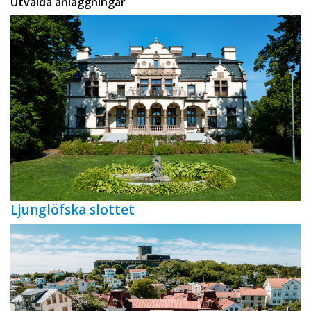
Utvalda anläggningar
Ljunglöfska slottet