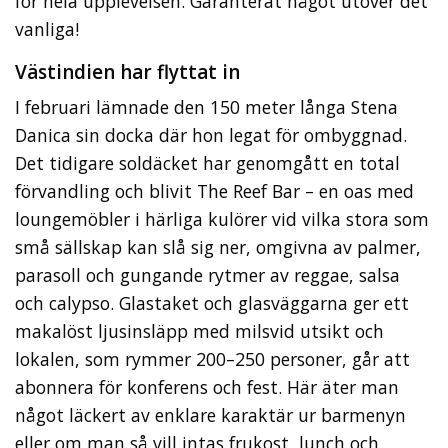
för hela upplevelsen. Garanterat något utöver det
vanliga!
Västindien har flyttat in
I februari lämnade den 150 meter långa Stena
Danica sin docka där hon legat för ombyggnad.
Det tidigare soldäcket har genomgått en total
förvandling och blivit The Reef Bar – en oas med
loungemöbler i härliga kulörer vid vilka stora som
små sällskap kan slå sig ner, omgivna av palmer,
parasoll och gungande rytmer av reggae, salsa
och calypso. Glastaket och glasväggarna ger ett
makalöst ljusinsläpp med milsvid utsikt och
lokalen, som rymmer 200–250 personer, går att
abonnera för konferens och fest. Här äter man
något läckert av enklare karaktär ur barmenyn
eller om man så vill intas frukost, lunch och