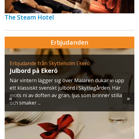
The Steam Hotel
Erbjudanden
Erbjudande från Skytteholm Ekerö
Julbord på Ekerö
När vintern lägger sig över Mälaren dukar vi upp
ett klassiskt svenskt julbord i Skyttegården. Här
möts ni av doften av gran, ljus som brinner stilla
«
»
och smaker ...