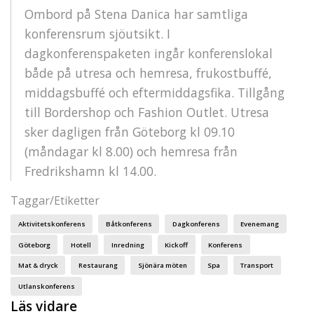
Ombord på Stena Danica har samtliga
konferensrum sjöutsikt. I
dagkonferenspaketen ingår konferenslokal
både på utresa och hemresa, frukostbuffé,
middagsbuffé och eftermiddagsfika. Tillgång
till Bordershop och Fashion Outlet. Utresa
sker dagligen från Göteborg kl 09.10
(måndagar kl 8.00) och hemresa från
Fredrikshamn kl 14.00.
Taggar/Etiketter
Aktivitetskonferens
Båtkonferens
Dagkonferens
Evenemang
Göteborg
Hotell
Inredning
Kickoff
Konferens
Mat & dryck
Restaurang
Sjönära möten
Spa
Transport
Utlanskonferens
Läs vidare