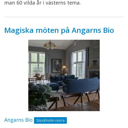
man 60 vilda år i västerns tema.
Magiska möten på Angarns Bio
Angarns Bio
Stockholm norra