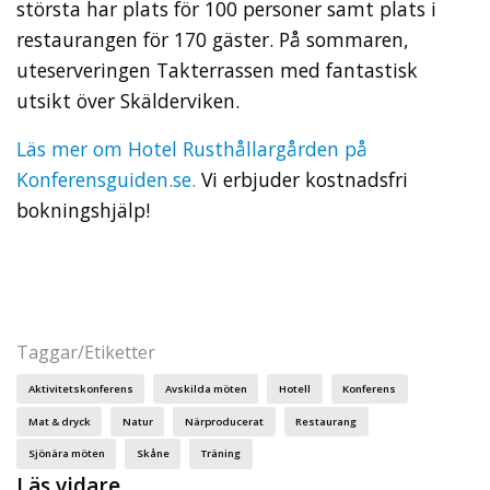
största har plats för 100 personer samt plats i
restaurangen för 170 gäster. På sommaren,
uteserveringen Takterrassen med fantastisk
utsikt över Skälderviken.
Läs mer om Hotel Rusthållargården på
Konferensguiden.se.
Vi erbjuder kostnadsfri
bokningshjälp!
Taggar/Etiketter
Aktivitetskonferens
Avskilda möten
Hotell
Konferens
Mat & dryck
Natur
Närproducerat
Restaurang
Sjönära möten
Skåne
Träning
Läs vidare