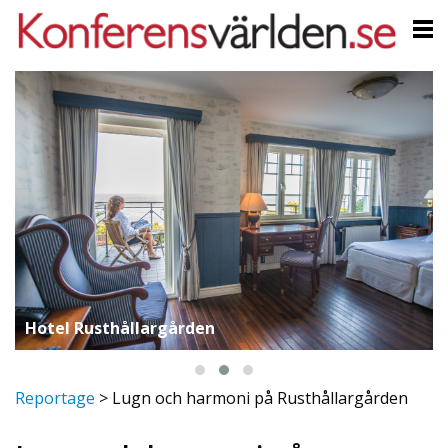
Hotel Rusthållargården
Reportage
>
Lugn och harmoni på Rusthållargården