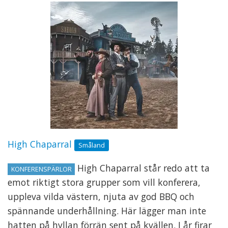
High Chaparral
Småland
High Chaparral står redo att ta
KONFERENSPÄRLOR
emot riktigt stora grupper som vill konferera,
uppleva vilda västern, njuta av god BBQ och
spännande underhållning. Här lägger man inte
hatten på hyllan förrän sent på kvällen. I år firar