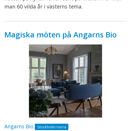
man 60 vilda år i västerns tema.
Magiska möten på Angarns Bio
Angarns Bio
Stockholm norra