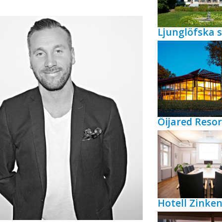
Ljunglöfska s
Öijared Resor
Hotell Zink