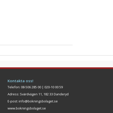
Kontakta oss!
Telefon: 08-506 285 00 | 020-10 00 59
Adress: Svärdvägen 11, 182 33 Danderyd
E-post:
info@bokningsbolaget.se
www.bokningsbolaget.se