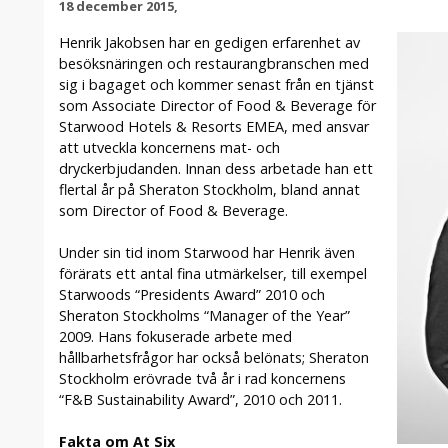
18 december 2015,
Henrik Jakobsen har en gedigen erfarenhet av
besöksnäringen och restaurangbranschen med
sig i bagaget och kommer senast från en tjänst
som Associate Director of Food & Beverage för
Starwood Hotels & Resorts EMEA, med ansvar
att utveckla koncernens mat- och
dryckerbjudanden. Innan dess arbetade han ett
flertal år på Sheraton Stockholm, bland annat
som Director of Food & Beverage.
Under sin tid inom Starwood har Henrik även
förärats ett antal fina utmärkelser, till exempel
Starwoods “Presidents Award” 2010 och
Sheraton Stockholms “Manager of the Year”
2009. Hans fokuserade arbete med
hållbarhetsfrågor har också belönats; Sheraton
Stockholm erövrade två år i rad koncernens
“F&B Sustainability Award”, 2010 och 2011.
Fakta om At Six