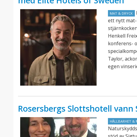
med Elite Hotels of Sweden
E
MAT & DRYCK
ett nytt mat
stjärnkocke
Henkell Frei
konferens- o
specialkomp
Taylor, acko
egen vinseri
Rosersbergs Slottshotell van
HÅLLBARHET & 
Naturskydds
stöd av Sigt