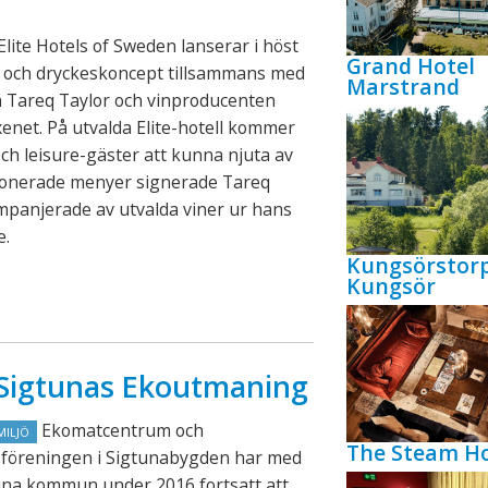
lite Hotels of Sweden lanserar i höst
Grand Hotel
- och dryckeskoncept tillsammans med
Marstrand
n Tareq Taylor och vinproducenten
xenet. På utvalda Elite-hotell kommer
ch leisure-gäster att kunna njuta av
onerade menyer signerade Tareq
mpanjerade av utvalda viner ur hans
e.
Kungsörstor
Kungsör
n Sigtunas Ekoutmaning
Ekomatcentrum och
MILJÖ
The Steam Ho
föreningen i Sigtunabygden har med
una kommun under 2016 fortsatt att