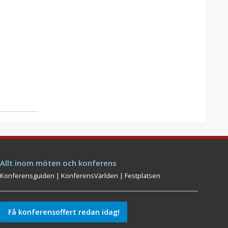
Allt inom möten och konferens
Konferensguiden
|
KonferensVärlden
|
Festplatsen
Få konferensoffert redan idag!