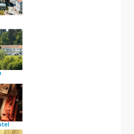
p
tel