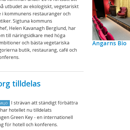
på utbudet av ekologiskt, vegetariskt
de i kommunens restauranger och
utiker. Sigtuna kommuns
chef, Helen Kavanagh Berglund, har
lom till näringsidkare med höga
Angarns Bio
mbitioner och bästa vegetariska
gorierna butik, restaurang, café och
konferens.
rg tilldelas
I strävan att ständigt förbättra
MILJÖ
har hotellet nu tilldelats
gen Green Key - en internationell
g för hotell och konferens.