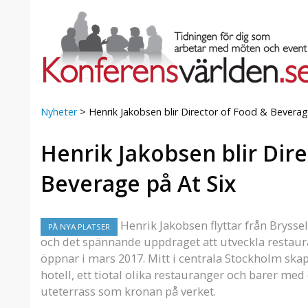
Nyheter
>
Henrik Jakobsen blir Director of Food & Beverag
Henrik Jakobsen blir Dir
a Foresta
Erbjudande från Sheraton
Villa
Stockholm Hotel
Beverage på At Six
Julerbjudande
mans på
Välkommen att fira in julen
a – nära
2026 hos oss. Mellan den 23
Henrik Jakobsen flyttar från Brysse
PÅ NYA PLATSER
an av att
november och 19 december
och det spännande uppdraget att utveckla restaur
et här är
förvandlar vi våra lokaler till en
öppnar i mars 2017. Mitt i centrala Stockholm ska
faktiskt
stämningsfull mötesplats där
hotell, ett tiotal olika restauranger och barer me
hantverk, tradi ...
uteterrass som kronan på verket.