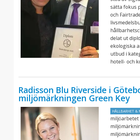
sätta fokus 
och Fairtra
livsmedelsb
hållbarhets
delat ut dip
ekologiska a
utbud i kate
hotell- och 
Radisson Blu Riverside i Götebo
miljömärkningen Green Key
HÅLLBARHET & 
miljöarbetet 
miljömärknin
miljömärknin