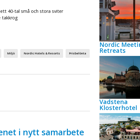
tt 40-tal små och stora sviter
e takkrog
Nordic Meeti
Retreats
Miljö
Nordic Hotels & Resorts
Prisbelönta
Vadstena
Klosterhotel
enet i nytt samarbete