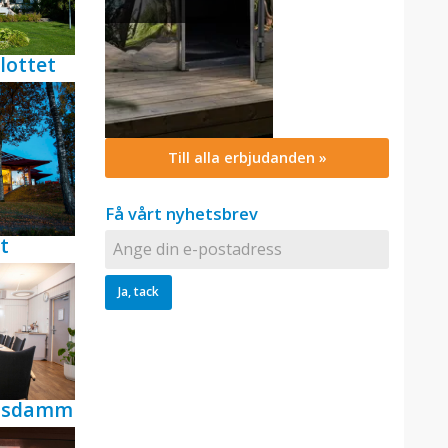
lottet
Till alla erbjudanden »
Få vårt nyhetsbrev
t
ensdamm